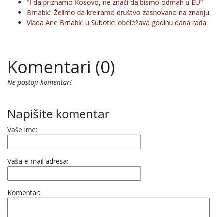
"I da priznamo Kosovo, ne znači da bismo odmah u EU"
Brnabić: Želimo da kreiramo društvo zasnovano na znanju
Vlada Ane Brnabić u Subotici obeležava godinu dana rada
Komentari (0)
Ne postoji komentar!
Napišite komentar
Vaše ime:
Vaša e-mail adresa:
Komentar: