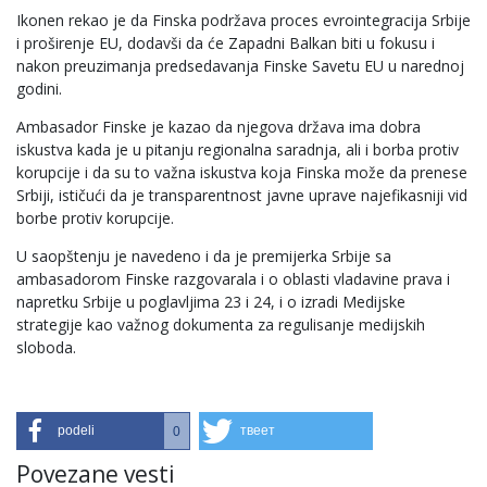
Ikonen rekao je da Finska podržava proces evrointegracija Srbije
i proširenje EU, dodavši da će Zapadni Balkan biti u fokusu i
nakon preuzimanja predsedavanja Finske Savetu EU u narednoj
godini.
Ambasador Finske je kazao da njegova država ima dobra
iskustva kada je u pitanju regionalna saradnja, ali i borba protiv
korupcije i da su to važna iskustva koja Finska može da prenese
Srbiji, ističući da je transparentnost javne uprave najefikasniji vid
borbe protiv korupcije.
U saopštenju je navedeno i da je premijerka Srbije sa
ambasadorom Finske razgovarala i o oblasti vladavine prava i
napretku Srbije u poglavljima 23 i 24, i o izradi Medijske
strategije kao važnog dokumenta za regulisanje medijskih
sloboda.
podeli
твеет
0
Povezane vesti