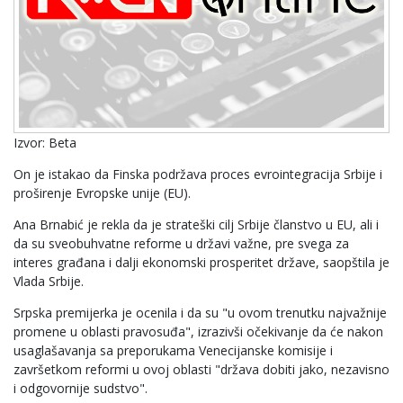
Izvor: Beta
On je istakao da Finska podržava proces evrointegracija Srbije i
proširenje Evropske unije (EU).
Ana Brnabić je rekla da je strateški cilj Srbije članstvo u EU, ali i
da su sveobuhvatne reforme u državi važne, pre svega za
interes građana i dalji ekonomski prosperitet države, saopštila je
Vlada Srbije.
Srpska premijerka je ocenila i da su "u ovom trenutku najvažnije
promene u oblasti pravosuđa", izrazivši očekivanje da će nakon
usaglašavanja sa preporukama Venecijanske komisije i
završetkom reformi u ovoj oblasti "država dobiti jako, nezavisno
i odgovornije sudstvo".