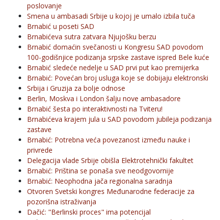
poslovanje
Smena u ambasadi Srbije u kojoj je umalo izbila tuča
Brnabić u poseti SAD
Brnabićeva sutra zatvara Njujošku berzu
Brnabić domaćin svečanosti u Kongresu SAD povodom
100-godišnjice podizanja srpske zastave ispred Bele kuće
Brnabić sledeće nedelje u SAD prvi put kao premijerka
Brnabić: Povećan broj usluga koje se dobijaju elektronski
Srbija i Gruzija za bolje odnose
Berlin, Moskva i London šalju nove ambasadore
Brnabić šesta po interaktivnosti na Tviteru!
Brnabićeva krajem jula u SAD povodom jubileja podizanja
zastave
Brnabić: Potrebna veća povezanost između nauke i
privrede
Delegacija vlade Srbije obišla Elektrotehnički fakultet
Brnabić: Priština se ponaša sve neodgovornije
Brnabić: Neophodna jača regionalna saradnja
Otvoren Svetski kongres Međunarodne federacije za
pozorišna istraživanja
Dačić: "Berlinski proces" ima potencijal