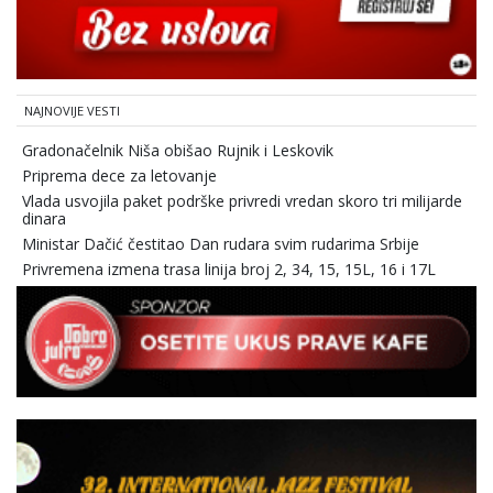
NAJNOVIJE VESTI
Gradonačelnik Niša obišao Rujnik i Leskovik
Priprema dece za letovanje
Vlada usvojila paket podrške privredi vredan skoro tri milijarde
dinara
Ministar Dačić čestitao Dan rudara svim rudarima Srbije
Privremena izmena trasa linija broj 2, 34, 15, 15L, 16 i 17L