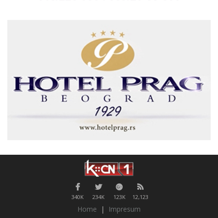
340K
234K
123K
12,123
Home
|
Impresum