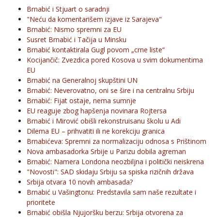
Brnabić i Stjuart o saradnji
"Neću da komentarišem izjave iz Sarajeva"
Brnabić: Nismo spremni za EU
Susret Brnabić i Tačija u Minsku
Brnabić kontaktirala Gugl povom „crne liste“
Kocijančič: Zvezdica pored Kosova u svim dokumentima
EU
Brnabić na Generalnoj skupštini UN
Brnabić: Neverovatno, oni se šire i na centralnu Srbiju
Brnabić: Fijat ostaje, nema sumnje
EU reaguje zbog hapšenja novinara Rojtersa
Brnabić i Mirović obišli rekonstruisanu školu u Adi
Dilema EU – prihvatiti ili ne korekciju granica
Brnabićeva: Spremni za normalizaciju odnosa s Prištinom
Nova ambasadorka Srbije u Parizu dobila agreman
Brnabić: Namera Londona neozbiljna i politički neiskrena
"Novosti": SAD skidaju Srbiju sa spiska rizičnih država
Srbija otvara 10 novih ambasada?
Brnabić u Vašingtonu: Predstavila sam naše rezultate i
prioritete
Brnabić obišla Njujoršku berzu: Srbija otvorena za