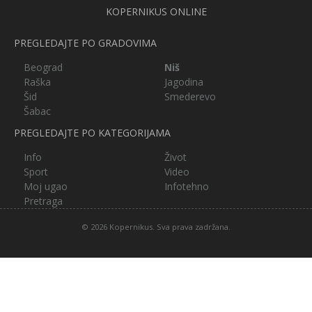
KOPERNIKUS ONLINE
PREGLEDAJTE PO GRADOVIMA
Beograd
Niš
Raška
Jagodina
Šid
Smederevo
Šabac
PREGLEDAJTE PO KATEGORIJAMA
Info
Život
Sport
Video
Moj ugao
Infotehno
Pretraga
© 2026 Kopernikus. Sva prava zadržana.