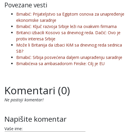
Povezane vesti
Brnabić: Prijateljstvo sa Egiptom osnova za unapređenje
ekonomske saradnje
Brnabić: Ključ razvoja Srbije leži na ovakvim firmama
Britanci izbacili Kosovo sa dnevnog reda. Dačić: Ovo je
protiv interesa Srbije
Može li Britanija da izbaci KiM sa dnevnog reda sednica
SB?
Brnabić: Srbija posvećena daljem unaprađenju saradnje
Brnabićeva sa ambasadorom Finske: Cilj je EU
Komentari (0)
Ne postoji komentar!
Napišite komentar
Vaše ime: