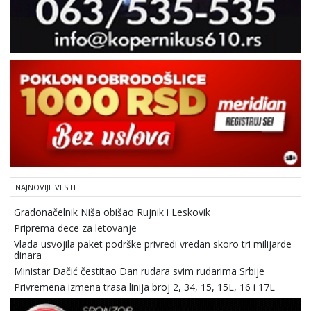
NAJNOVIJE VESTI
Gradonačelnik Niša obišao Rujnik i Leskovik
Priprema dece za letovanje
Vlada usvojila paket podrške privredi vredan skoro tri milijarde
dinara
Ministar Dačić čestitao Dan rudara svim rudarima Srbije
Privremena izmena trasa linija broj 2, 34, 15, 15L, 16 i 17L