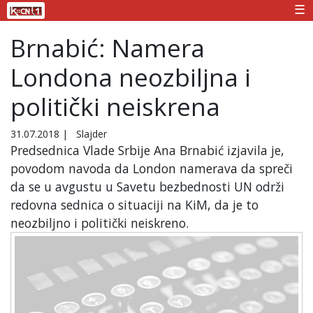
☰
Brnabić: Namera
Londona neozbiljna i
politički neiskrena
31.07.2018
|
Slajder
Predsednica Vlade Srbije Ana Brnabić izjavila je,
povodom navoda da London namerava da spreči
da se u avgustu u Savetu bezbednosti UN održi
redovna sednica o situaciji na KiM, da je to
neozbiljno i politički neiskreno.