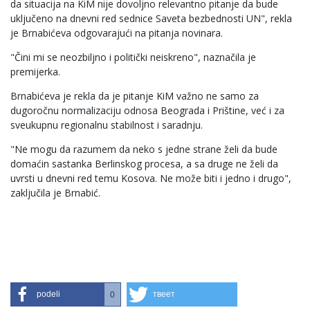
da situacija na KiM nije dovoljno relevantno pitanje da bude
uključeno na dnevni red sednice Saveta bezbednosti UN", rekla
je Brnabićeva odgovarajući na pitanja novinara.
"Čini mi se neozbiljno i politički neiskreno", naznačila je
premijerka.
Brnabićeva je rekla da je pitanje KiM važno ne samo za
dugoročnu normalizaciju odnosa Beograda i Prištine, već i za
sveukupnu regionalnu stabilnost i saradnju.
"Ne mogu da razumem da neko s jedne strane želi da bude
domaćin sastanka Berlinskog procesa, a sa druge ne želi da
uvrsti u dnevni red temu Kosova. Ne može biti i jedno i drugo",
zaključila je Brnabić.
podeli
твеет
0