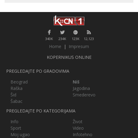
340K
234K
123K
12,123
Home
|
Impresum
KOPERNIKUS ONLINE
PREGLEDAJTE PO GRADOVIMA
Beograd
Niš
Raška
Jagodina
Šid
Smederevo
Šabac
PREGLEDAJTE PO KATEGORIJAMA
Info
Život
Sport
Video
Moj ugao
Infotehno