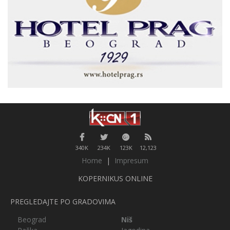
340K
234K
123K
12,123
Home
|
Impresum
KOPERNIKUS ONLINE
PREGLEDAJTE PO GRADOVIMA
Beograd
Niš