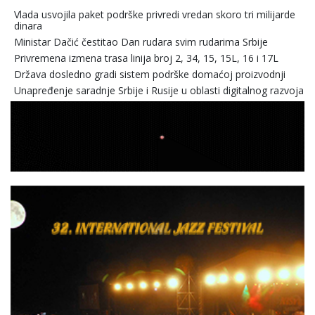
Vlada usvojila paket podrške privredi vredan skoro tri milijarde
dinara
Ministar Dačić čestitao Dan rudara svim rudarima Srbije
Privremena izmena trasa linija broj 2, 34, 15, 15L, 16 i 17L
Država dosledno gradi sistem podrške domaćoj proizvodnji
Unapređenje saradnje Srbije i Rusije u oblasti digitalnog razvoja