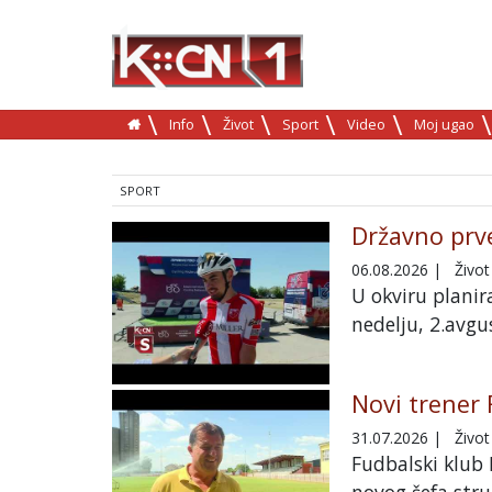
Info
Život
Sport
Video
Moj ugao
SPORT
Državno prve
06.08.2026
|
Život
U okviru planir
nedelju, 2.avgu
Novi trener 
31.07.2026
|
Život
Fudbalski klub 
novog šefa stru