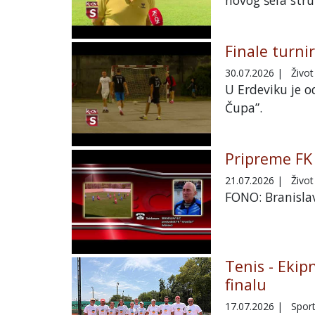
Finale turni
30.07.2026
|
Život
U Erdeviku je 
Čupa”.
Pripreme FK
21.07.2026
|
Život
FONO: Branislav
Tenis - Ekip
finalu
17.07.2026
|
Spor