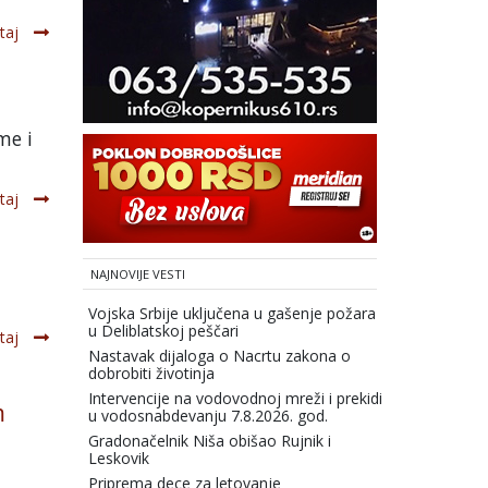
taj
me i
taj
NAJNOVIJE VESTI
Vojska Srbije uključena u gašenje požara
u Deliblatskoj peščari
taj
Nastavak dijaloga o Nacrtu zakona o
dobrobiti životinja
Intervencije na vodovodnoj mreži i prekidi
m
u vodosnabdevanju 7.8.2026. god.
Gradonačelnik Niša obišao Rujnik i
Leskovik
Priprema dece za letovanje