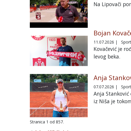
Na Lipovači por
Bojan Kovače
11.07.2026
|
Spor
Kovačević je ro
levog beka.
Anja Stankov
07.07.2026
|
Spor
Anja Stanković 
iz Niša je tokom
Stranica 1 od 857.