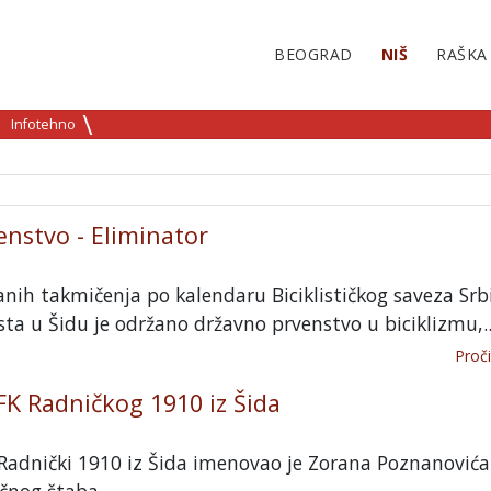
BEOGRAD
NIŠ
RAŠKA
Infotehno
nstvo - Eliminator
anih takmičenja po kalendaru Biciklističkog saveza Srbi
sta u Šidu je održano državno prvenstvo u biciklizmu,..
Proči
FK Radničkog 1910 iz Šida
Radnički 1910 iz Šida imenovao je Zorana Poznanovića
čnog štaba.