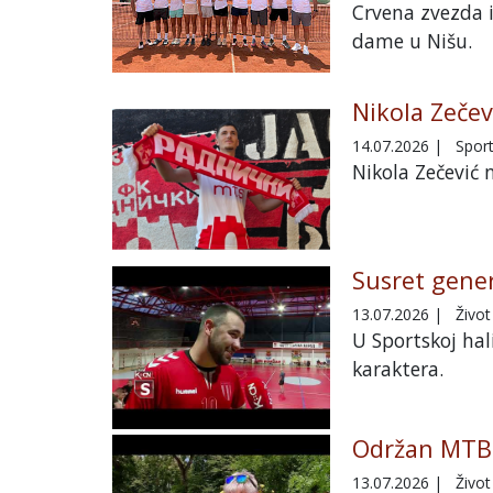
Crvena zvezda i
dame u Nišu.
Nikola Zečev
14.07.2026
|
Spor
Nikola Zečević 
Susret gener
13.07.2026
|
Život
U Sportskoj hal
karaktera.
Održan MTB 
13.07.2026
|
Život