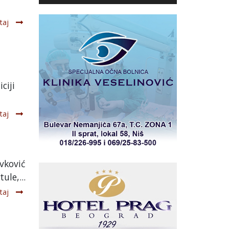
taj
ciji
taj
vković
ule,...
taj