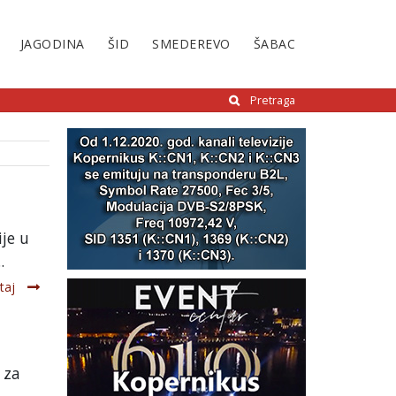
JAGODINA
ŠID
SMEDEREVO
ŠABAC
Pretraga
je u
.
taj
 za