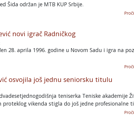
ed Šida održan je MTB KUP Srbije.
Proči
vić novi igrač Radničkog
t
đen 28. aprila 1996. godine u Novom Sadu i igra na pozi
Proči
ić osvojila još jednu seniorsku titulu
t
dvadesetjednogodišnja teniserka Teniske akademije Ži
 proteklog vikenda stigla do još jedne profesionalne tit
Proči