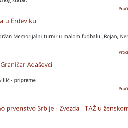
Proči
ra u Erdeviku
održan Memorijalni turnir u malom fudbalu „Bojan, Ne
Proči
 Graničar Adaševci
 Ilić - pripreme
Proči
no prvenstvo Srbije - Zvezda i TAŽ u žensko
t