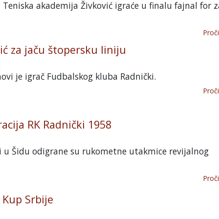
 Teniska akademija Živković igraće u finalu fajnal for z
Proči
ić za jaču štopersku liniju
t
novi je igrač Fudbalskog kluba Radnički.
Proči
acija RK Radnički 1958
i u Šidu odigrane su rukometne utakmice revijalnog
Proči
Kup Srbije