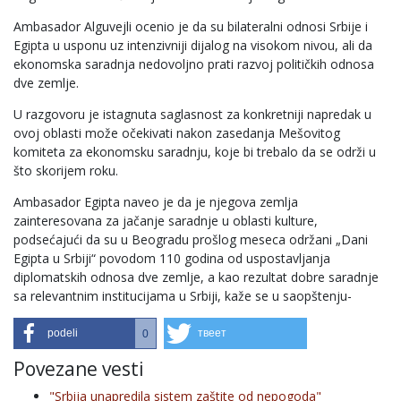
Ambasador Alguvejli ocenio je da su bilateralni odnosi Srbije i
Egipta u usponu uz intenzivniji dijalog na visokom nivou, ali da
ekonomska saradnja nedovoljno prati razvoj političkih odnosa
dve zemlje.
U razgovoru je istagnuta saglasnost za konkretniji napredak u
ovoj oblasti može očekivati nakon zasedanja Mešovitog
komiteta za ekonomsku saradnju, koje bi trebalo da se održi u
što skorijem roku.
Ambasador Egipta naveo je da je njegova zemlja
zainteresovana za jačanje saradnje u oblasti kulture,
podsećajući da su u Beogradu prošlog meseca održani „Dani
Egipta u Srbiji“ povodom 110 godina od uspostavljanja
diplomatskih odnosa dve zemlje, a kao rezultat dobre saradnje
sa relevantnim institucijama u Srbiji, kaže se u saopštenju-
podeli
твеет
0
Povezane vesti
"Srbija unapredila sistem zaštite od nepogoda"