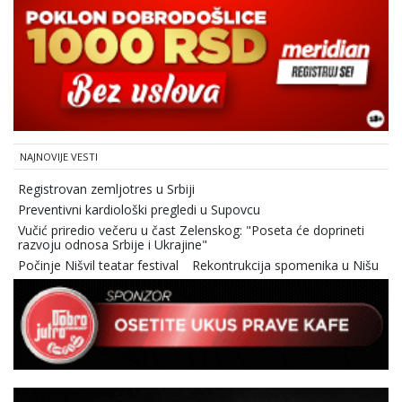
NAJNOVIJE VESTI
Registrovan zemljotres u Srbiji
Preventivni kardiološki pregledi u Supovcu
Vučić priredio večeru u čast Zelenskog: "Poseta će doprineti
razvoju odnosa Srbije i Ukrajine"
Počinje Nišvil teatar festival
Rekontrukcija spomenika u Nišu