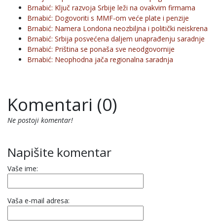
Brnabić: Ključ razvoja Srbije leži na ovakvim firmama
Brnabić: Dogovoriti s MMF-om veće plate i penzije
Brnabić: Namera Londona neozbiljna i politički neiskrena
Brnabić: Srbija posvećena daljem unaprađenju saradnje
Brnabić: Priština se ponaša sve neodgovornije
Brnabić: Neophodna jača regionalna saradnja
Komentari (0)
Ne postoji komentar!
Napišite komentar
Vaše ime:
Vaša e-mail adresa: