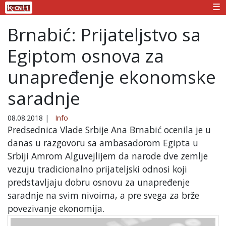
☰
Brnabić: Prijateljstvo sa
Egiptom osnova za
unapređenje ekonomske
saradnje
08.08.2018
|
Info
Predsednica Vlade Srbije Ana Brnabić ocenila je u
danas u razgovoru sa ambasadorom Egipta u
Srbiji Amrom Alguvejlijem da narode dve zemlje
vezuju tradicionalno prijateljski odnosi koji
predstavljaju dobru osnovu za unapređenje
saradnje na svim nivoima, a pre svega za brže
povezivanje ekonomija.