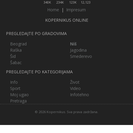
340K
234K
123K
12,123
Home
|
Impresum
KOPERNIKUS ONLINE
PREGLEDAJTE PO GRADOVIMA
Beograd
Niš
Raška
Jagodina
Šid
Smederevo
Šabac
PREGLEDAJTE PO KATEGORIJAMA
Info
Život
Sport
Video
Moj ugao
Infotehno
Pretraga
© 2026 Kopernikus. Sva prava zadržana.