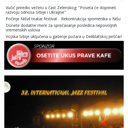
Vučić priredio večeru u čast Zelenskog: "Poseta će doprineti
razvoju odnosa Srbije i Ukrajine"
Počinje Nišvil teatar festival
Rekontrukcija spomenika u Nišu
Donete dodatne mere za sprečavanje posledica nepovoljnih
vremenskih uslova
Vojska Srbije uključena u gašenje požara u Deliblatskoj peščari