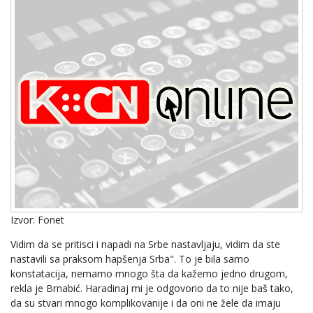
Izvor: Fonet
Vidim da se pritisci i napadi na Srbe nastavljaju, vidim da ste
nastavili sa praksom hapšenja Srba". To je bila samo
konstatacija, nemamo mnogo šta da kažemo jedno drugom,
rekla je Brnabić. Haradinaj mi je odgovorio da to nije baš tako,
da su stvari mnogo komplikovanije i da oni ne žele da imaju