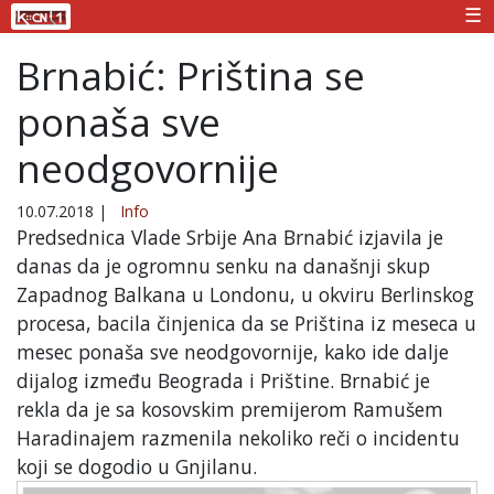
☰
Brnabić: Priština se
ponaša sve
neodgovornije
10.07.2018
|
Info
Predsednica Vlade Srbije Ana Brnabić izjavila je
danas da je ogromnu senku na današnji skup
Zapadnog Balkana u Londonu, u okviru Berlinskog
procesa, bacila činjenica da se Priština iz meseca u
mesec ponaša sve neodgovornije, kako ide dalje
dijalog između Beograda i Prištine. Brnabić je
rekla da je sa kosovskim premijerom Ramušem
Haradinajem razmenila nekoliko reči o incidentu
koji se dogodio u Gnjilanu.