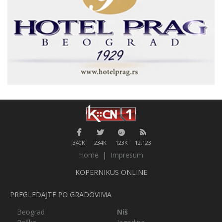
340K
234K
123K
12,123
Home
|
Impresum
KOPERNIKUS ONLINE
PREGLEDAJTE PO GRADOVIMA
Beograd
Niš