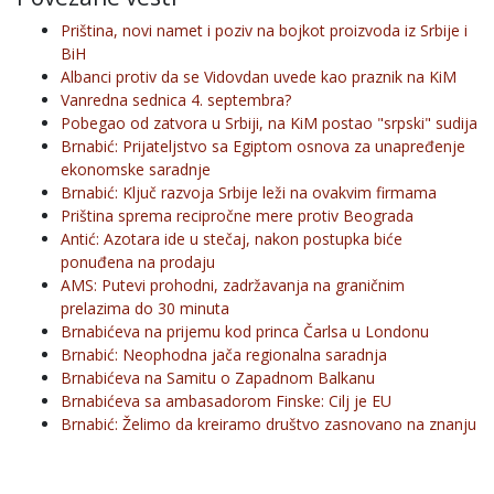
Priština, novi namet i poziv na bojkot proizvoda iz Srbije i
BiH
Albanci protiv da se Vidovdan uvede kao praznik na KiM
Vanredna sednica 4. septembra?
Pobegao od zatvora u Srbiji, na KiM postao "srpski" sudija
Brnabić: Prijateljstvo sa Egiptom osnova za unapređenje
ekonomske saradnje
Brnabić: Ključ razvoja Srbije leži na ovakvim firmama
Priština sprema recipročne mere protiv Beograda
Antić: Azotara ide u stečaj, nakon postupka biće
ponuđena na prodaju
AMS: Putevi prohodni, zadržavanja na graničnim
prelazima do 30 minuta
Brnabićeva na prijemu kod princa Čarlsa u Londonu
Brnabić: Neophodna jača regionalna saradnja
Brnabićeva na Samitu o Zapadnom Balkanu
Brnabićeva sa ambasadorom Finske: Cilj je EU
Brnabić: Želimo da kreiramo društvo zasnovano na znanju