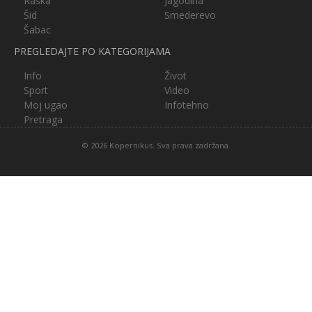
Raška
Jagodina
Šid
Smederevo
Šabac
PREGLEDAJTE PO KATEGORIJAMA
Info
Život
Sport
Video
Moj ugao
Infotehno
Pretraga
© 2026 Kopernikus. Sva prava zadržana.