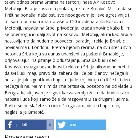
takav odnos prema Srbima na teritoriji naše AP Kosovo i
Metohije. Bilo je sasvim u prolazu, rekla je Brnabić. Mislim da se
Priština ponaša, nažalost, sve neodgovornije i sve agresivnije i
mi samo od maja imamo više od 20 incidenata na Kosovu i
Metohiji, napada na Srbe, privođenja, krađa imovine kako bi im
se onemogućio dalji život na Kosovu i Metohiji, ali mi kao Srbija
nastavljamo da budemo posvećeni saradnji, rekla je Brnabić
novinarima u Londonu. Prema njenim rečima, na svu sreću svih
petorica Srba koja su danas uhapšeni su pušteni. Brnabić je,
odgovarajući na pitanje o odustajanju Srba da budu deo
Kosovskih snaga bezbednosti, rekla da Srbija nikome ne preti i
da svi ljudi imaju pravo da izaberu da i će biti članovi nečega ili
ne, ali je jak signal kada hapsite ljude koji biraju da li će biti deo
nečega ili ne. Ne mislim da ima pritisaka, posebno ne od vlade u
Beogradu, ali jasan je signal kakva zemlja želite da budete ako
hapsite ljude koji samo žele da razgovaraju sa drugim ljudima.
Pošto se ne slažete sa onim što govore, idete i hapsite ih,
naglasila je Brnabić.
podeli
твеет
0
Povezane vesti