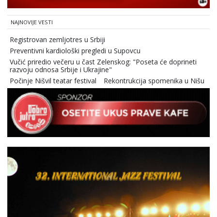
NAJNOVIJE VESTI
Registrovan zemljotres u Srbiji
Preventivni kardiološki pregledi u Supovcu
Vučić priredio večeru u čast Zelenskog: "Poseta će doprineti
razvoju odnosa Srbije i Ukrajine"
Počinje Nišvil teatar festival
Rekontrukcija spomenika u Nišu