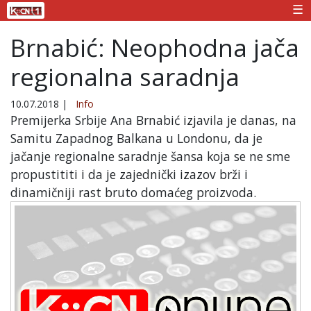
☰
Brnabić: Neophodna jača
regionalna saradnja
10.07.2018
|
Info
Premijerka Srbije Ana Brnabić izjavila je danas, na
Samitu Zapadnog Balkana u Londonu, da je
jačanje regionalne saradnje šansa koja se ne sme
propustititi i da je zajednički izazov brži i
dinamičniji rast bruto domaćeg proizvoda.