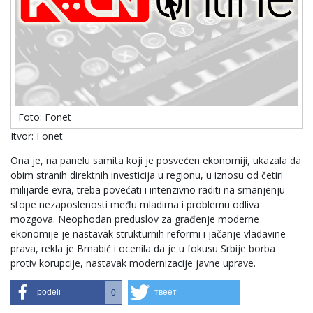
Foto: Fonet
Itvor: Fonet
Ona je, na panelu samita koji je posvećen ekonomiji, ukazala da
obim stranih direktnih investicija u regionu, u iznosu od četiri
milijarde evra, treba povećati i intenzivno raditi na smanjenju
stope nezaposlenosti među mladima i problemu odliva
mozgova. Neophodan preduslov za građenje moderne
ekonomije je nastavak strukturnih reformi i jačanje vladavine
prava, rekla je Brnabić i ocenila da je u fokusu Srbije borba
protiv korupcije, nastavak modernizacije javne uprave.
podeli
твеет
0