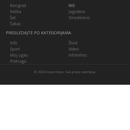
Beograd
Niš
Raška
Jagodina
Šid
Smederevo
Šabac
PREGLEDAJTE PO KATEGORIJAMA
Info
Život
Sport
Video
Moj ugao
Infotehno
Pretraga
© 2026 Kopernikus. Sva prava zadržana.