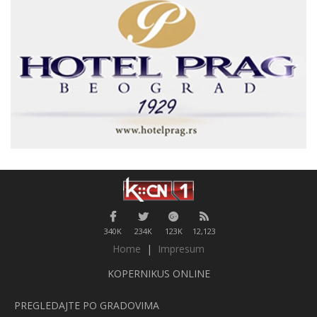
340K
234K
123K
12,123
Home
|
Impresum
KOPERNIKUS ONLINE
PREGLEDAJTE PO GRADOVIMA