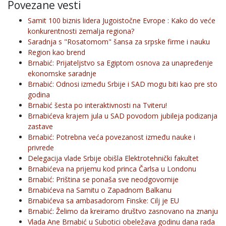
Povezane vesti
Samit 100 biznis lidera Jugoistočne Evrope : Kako do veće
konkurentnosti zemalja regiona?
Saradnja s "Rosatomom" šansa za srpske firme i nauku
Region kao brend
Brnabić: Prijateljstvo sa Egiptom osnova za unapređenje
ekonomske saradnje
Brnabić: Odnosi između Srbije i SAD mogu biti kao pre sto
godina
Brnabić šesta po interaktivnosti na Tviteru!
Brnabićeva krajem jula u SAD povodom jubileja podizanja
zastave
Brnabić: Potrebna veća povezanost između nauke i
privrede
Delegacija vlade Srbije obišla Elektrotehnički fakultet
Brnabićeva na prijemu kod princa Čarlsa u Londonu
Brnabić: Priština se ponaša sve neodgovornije
Brnabićeva na Samitu o Zapadnom Balkanu
Brnabićeva sa ambasadorom Finske: Cilj je EU
Brnabić: Želimo da kreiramo društvo zasnovano na znanju
Vlada Ane Brnabić u Subotici obeležava godinu dana rada