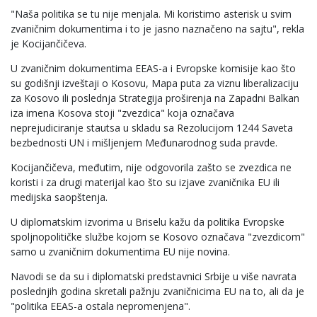
"Naša politika se tu nije menjala. Mi koristimo asterisk u svim
zvaničnim dokumentima i to je jasno naznačeno na sajtu", rekla
je Kocijančičeva.
U zvaničnim dokumentima EEAS-a i Evropske komisije kao što
su godišnji izveštaji o Kosovu, Mapa puta za viznu liberalizaciju
za Kosovo ili poslednja Strategija proširenja na Zapadni Balkan
iza imena Kosova stoji "zvezdica" koja označava
neprejudiciranje stautsa u skladu sa Rezolucijom 1244 Saveta
bezbednosti UN i mišljenjem Međunarodnog suda pravde.
Kocijančičeva, međutim, nije odgovorila zašto se zvezdica ne
koristi i za drugi materijal kao što su izjave zvaničnika EU ili
medijska saopštenja.
U diplomatskim izvorima u Briselu kažu da politika Evropske
spoljnopolitičke službe kojom se Kosovo označava "zvezdicom"
samo u zvaničnim dokumentima EU nije novina.
Navodi se da su i diplomatski predstavnici Srbije u više navrata
poslednjih godina skretali pažnju zvaničnicima EU na to, ali da je
"politika EEAS-a ostala nepromenjena".