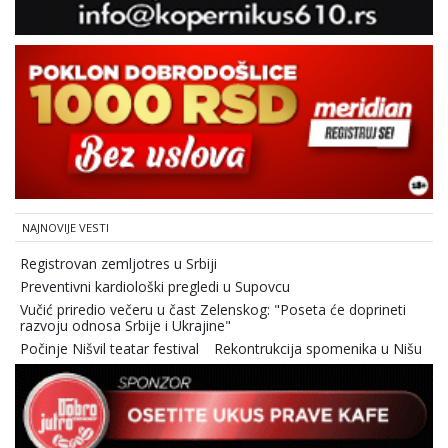
NAJNOVIJE VESTI
Registrovan zemljotres u Srbiji
Preventivni kardiološki pregledi u Supovcu
Vučić priredio večeru u čast Zelenskog: "Poseta će doprineti
razvoju odnosa Srbije i Ukrajine"
Počinje Nišvil teatar festival
Rekontrukcija spomenika u Nišu