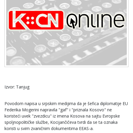
Izvor: Tanjug
Povodom napisa u srpskim medijima da je šefica diplomatije EU
Federika Mogerini napravila "gaf" i "priznala Kosovo" ne
koristeći uvek "zvezdicu" iz imena Kosova na sajtu Evropske
spoljnopolitičke službe, Kocijančičeva tvrdi da se ta oznaka
koristi u svim zvaničnim dokumentima EEAS-a.