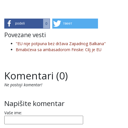
podeli
твеет
0
Povezane vesti
"EU nije potpuna bez država Zapadnog Balkana"
Brnabićeva sa ambasadorom Finske: Cilj je EU
Komentari (0)
Ne postoji komentar!
Napišite komentar
Vaše ime: