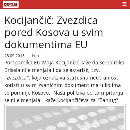
☰
Kocijančič: Zvezdica
pored Kosova u svim
dokumentima EU
28.09.2018
|
Info
Portparolka EU Maja Kocijančič kaže da se politika
Brisela nije menjala i da se asterisk, tzv.
"zvezdica", koja označava statusnu neutralnost,
koristi u svim zvaničnim dokumentima u kojima
se pominje Kosovo. "Naša politika po tom pitanju
se nije menjala", kaže Kocijančičeva za "Tanjug".