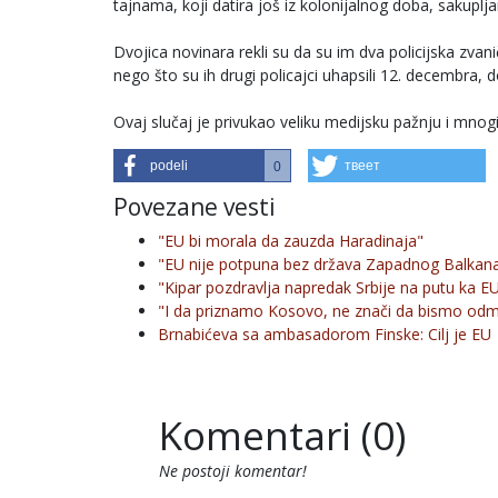
tajnama, koji datira još iz kolonijalnog doba, sakupl
Dvojica novinara rekli su da su im dva policijska z
nego što su ih drugi policajci uhapsili 12. decembra, d
Ovaj slučaj je privukao veliku medijsku pažnju i mnog
podeli
твеет
0
Povezane vesti
"EU bi morala da zauzda Haradinaja"
"EU nije potpuna bez država Zapadnog Balkan
"Kipar pozdravlja napredak Srbije na putu ka E
"I da priznamo Kosovo, ne znači da bismo od
Brnabićeva sa ambasadorom Finske: Cilj je EU
Komentari (0)
Ne postoji komentar!