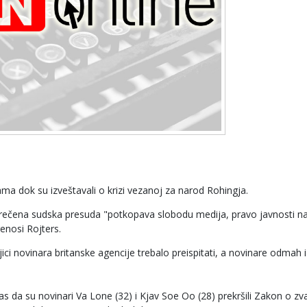
a dok su izveštavali o krizi vezanoj za narod Rohingja.
izrečena sudska presuda "potkopava slobodu medija, pravo javnosti n
enosi Rojters.
ci novinara britanske agencije trebalo preispitati, a novinare odmah i
as da su novinari Va Lone (32) i Kjav Soe Oo (28) prekršili Zakon o zv