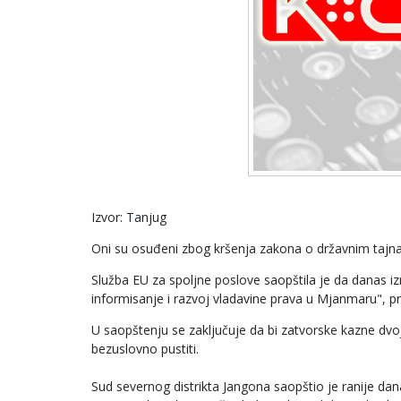
Izvor: Tanjug
Oni su osuđeni zbog kršenja zakona o državnim tajnam
Služba EU za spoljne poslove saopštila je da danas 
informisanje i razvoj vladavine prava u Mjanmaru", pr
U saopštenju se zaključuje da bi zatvorske kazne dvoji
bezuslovno pustiti.
Sud severnog distrikta Jangona saopštio je ranije dan