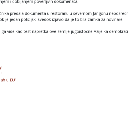
janjem i dobijanjem poverljivih dokumenata.
vaničnika predala dokumenta u restoranu u severnom Jangonu neposred
ok je jedan policijski svedok izjavio da je to bila zamka za novinare.
i ga vide kao test napretka ove zemlje jugoistočne Azije ka demokratij
a"
U"
mah u EU"