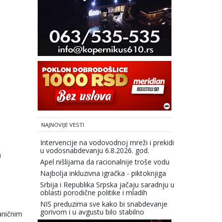
NAJNOVIJE VESTI
Intervencije na vodovodnoj mreži i prekidi
u vodosnabdevanju 6.8.2026. god.
a
Apel nišlijama da racionalnije troše vodu
Najbolja inkluzivna igračka - piktoknjiga
Srbija i Republika Srpska jačaju saradnju u
oblasti porodične politike i mladih
NIS preduzima sve kako bi snabdevanje
gorivom i u avgustu bilo stabilno
aničnim