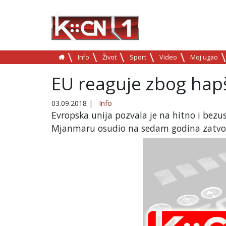
Info
Život
Sport
Video
Moj ugao
EU reaguje zbog hapš
03.09.2018
|
Info
Evropska unija pozvala je na hitno i bezu
Mjanmaru osudio na sedam godina zatvo