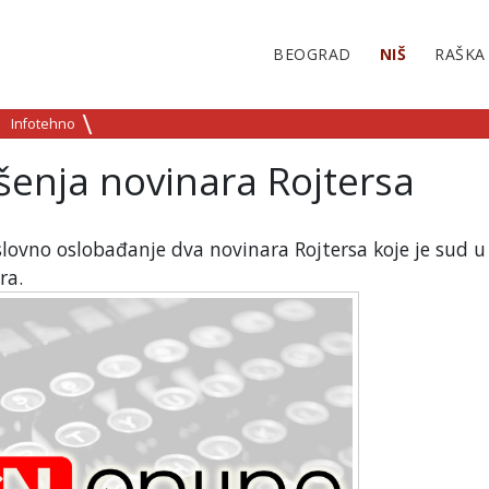
BEOGRAD
NIŠ
RAŠKA
Infotehno
enja novinara Rojtersa
slovno oslobađanje dva novinara Rojtersa koje je sud u
ra.