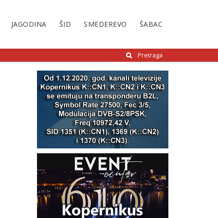
JAGODINA
ŠID
SMEDEREVO
ŠABAC
Pretraga