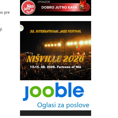
no pre
i.