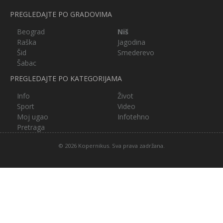
PREGLEDAJTE PO GRADOVIMA
Beograd
Niš
Raška
Jagodina
Šid
Smederevo
Šabac
PREGLEDAJTE PO KATEGORIJAMA
Info
Život
Sport
Video
Moj ugao
Infotehno
Pretraga
© 2026 Kopernikus. Sva prava zadržana.