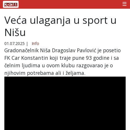
☰
Veća ulaganja u sport u
Nišu
01.07.2025
|
Info
Gradonačelnik Niša Dragoslav Pavlović je posetio
FK Car Konstantin koji traje pune 93 godine i sa
čelnim ljudima u ovom klubu razgovarao je o
njihovim potrebama ali i željama.