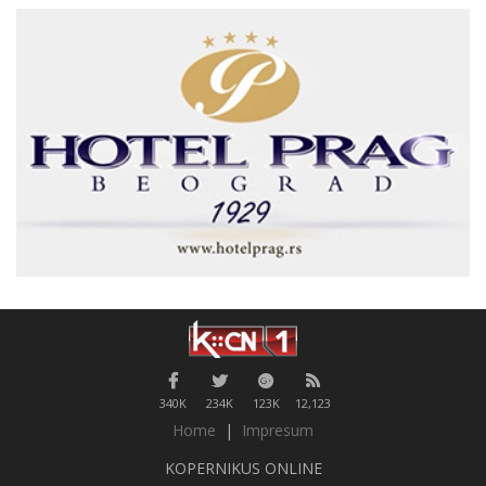
340K
234K
123K
12,123
Home
|
Impresum
KOPERNIKUS ONLINE