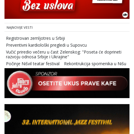
NAJNOVIJE VESTI
Registrovan zemljotres u Srbiji
Preventivni kardiološki pregledi u Supovcu
Vučić priredio večeru u čast Zelenskog: "Poseta će doprineti
razvoju odnosa Srbije i Ukrajine"
Počinje Nišvil teatar festival
Rekontrukcija spomenika u Nišu