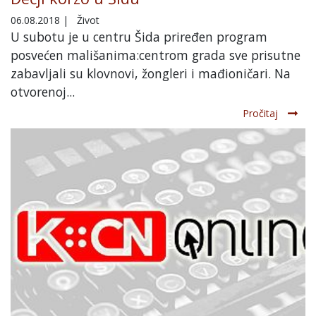
06.08.2018
|
Život
U subotu je u centru Šida priređen program
posvećen mališanima:centrom grada sve prisutne
zabavljali su klovnovi, žongleri i mađioničari. Na
otvorenoj...
Pročitaj