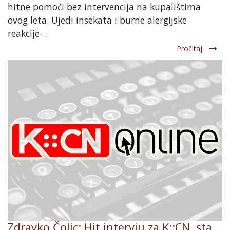
hitne pomoći bez intervencija na kupalištima
ovog leta. Ujedi insekata i burne alergijske
reakcije-...
Pročitaj
Zdravko Čolic: Hit intervju za K::CN, sta