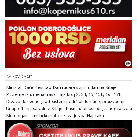
NAJNOVIJE VESTI
Ministar Dačić čestitao Dan rudara svim rudarima Srbije
Privremena izmena trasa linija broj 2, 34, 15, 15L, 16 i 17L
Država dosledno gradi sistem podrške domaćoj proizvodnji
Unapređenje saradnje Srbije i Rusije u oblasti digitalnog razvoja
Memorijalni turistički moto-reli za Josipa Hapčaka