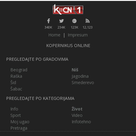
340K
234K
123K
12,123
Home
|
Impresum
KOPERNIKUS ONLINE
PREGLEDAJTE PO GRADOVIMA
Beograd
Niš
Raška
Jagodina
Šid
Smederevo
Šabac
PREGLEDAJTE PO KATEGORIJAMA
Info
Život
Sport
Video
Moj ugao
Infotehno
Pretraga