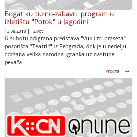
Bogat kulturno-zabavni program u
izletištu "Potok" u Jagodini
13.08.2018
|
Život
U subotu odigrana predstava "Vuk i tri praseta"
pozorišta "Teatrić" iz Beograda, dok je u nedelju
održana velika narodna igranka uz nastupe
pevača...
Pročitaj