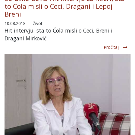
to Cola misli o Ceci, Dragani i Lepoj
Breni
10.08.2018
|
Život
Hit intervju, sta to Čola misli o Ceci, Breni i
Dragani Mirković
Pročitaj