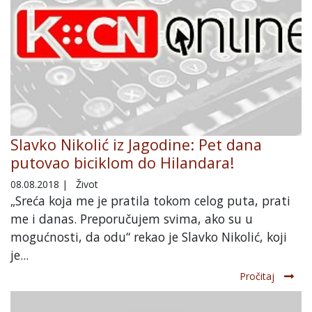
Slavko Nikolić iz Jagodine: Pet dana
putovao biciklom do Hilandara!
08.08.2018
|
Život
„Sreća koja me je pratila tokom celog puta, prati
me i danas. Preporučujem svima, ako su u
mogućnosti, da odu“ rekao je Slavko Nikolić, koji
je...
Pročitaj