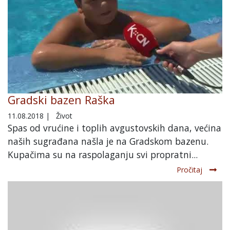
Gradski bazen Raška
11.08.2018
|
Život
Spas od vrućine i toplih avgustovskih dana, većina
naših sugrađana našla je na Gradskom bazenu.
Kupačima su na raspolaganju svi propratni...
Pročitaj