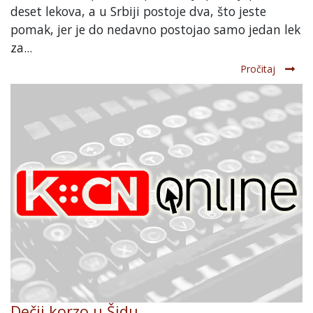
deset lekova, a u Srbiji postoje dva, što jeste
pomak, jer je do nedavno postojao samo jedan lek
za...
Pročitaj
Dečji korzo u Šidu