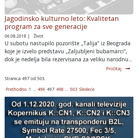
Jagodinsko kulturno leto: Kvalitetan
program za sve generacije
06.08.2018
|
Život
U subotu nastupilo pozorište „Talija“ iz Beograda
koje je izvelo predstavu „Zaljubljeni bubamarci“,
dok je nedelja bila rezervisana za veliku narodnu...
Pročitaj
Stranica 497 od 503.
Prethodno
1
...
496
497
498
...
503
Sledeće