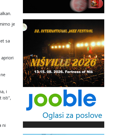
alkan.
mirno je
tet sa
 apriori
 ne
a, i
 isti",
 ni