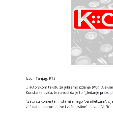
Izvor: Tanjug, RTS
U autorskom tekstu za jubilarno izdanje
Blica
, Aleksa
Konstantinovića, te navodi da je to "gledanje preko 
"Zato su komentari ništa više nego 'pamfletizam', či
već date, nepromenjive i večne istine", navodi Vučić.