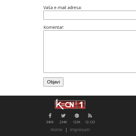
Vaša e-mail adresa:
Komentar:
340K
234K
123K
12,123
Home
|
Impresum