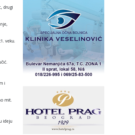
t, drugi
nje,
1. veku.
čić.
m i
o mit.
u ideju