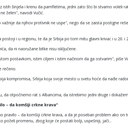
iz istih šinjela i krenu da pamfletima, jedni zato što bi stvarno voleli ra
ne želim", navodi Vučić.
važnije da njihov protivnik ne uspe", nego da se zaista postigne reše
stoji i u regionu, te da je Srbija po tom mitu glavni krivac i u 20. i 2
ića, da ni naoružane bitke nisu isključene.
a istom postavkom, istim ciljem i istim načinom da ga ostvarim", piše Vu
je rečeno.
rbija kompromisa, Srbija koja svoje mesto u svetu hoće da nađe rado
nu, da otpočnemo rat s Albancima, da istrebimo jedni druge i dokažem
ilo – da komšiji crkne krava"
no pravilo – da komšiji crkne krava, a da je poseban problem ako on t
o poželi promenu, zbog koje će postati bolji, uspešniji, jači...