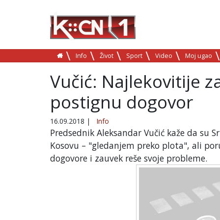
Info
Život
Sport
Video
Moj ugao
Vučić: Najlekovitije z
postignu dogovor
16.09.2018
|
Info
Predsednik Aleksandar Vučić kaže da su Sr
Kosovu – "gledanjem preko plota", ali poruč
dogovore i zauvek reše svoje probleme.