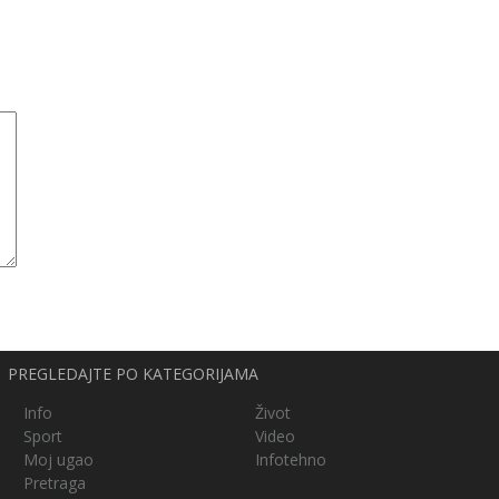
PREGLEDAJTE PO KATEGORIJAMA
Info
Život
Sport
Video
Moj ugao
Infotehno
Pretraga