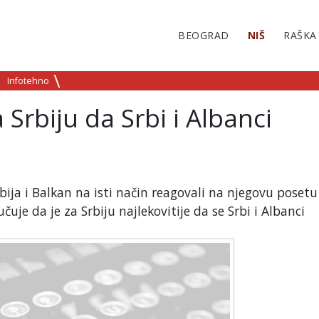
BEOGRAD
NIŠ
RAŠKA
Infotehno
a Srbiju da Srbi i Albanci
bija i Balkan na isti način reagovali na njegovu posetu
uje da je za Srbiju najlekovitije da se Srbi i Albanci