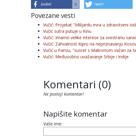
podeli
твеет
0
Povezane vesti
Vučić: Projekat "Milijardu evra u zdravstveni si
Vučić sutra putuje u Kinu
Vučić: Imamo velike interese za svestranu sara
Vučić: Zahvalnost Kipru na nepriznavanju Koso
Vučić u Parizu, "susret s Makronom važan za Sr
Vučić: Međusobno uvažavanje Srbije i Indije
Komentari (0)
Ne postoji komentar!
Napišite komentar
Vaše ime: