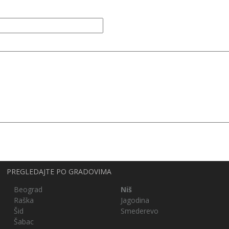
PREGLEDAJTE PO GRADOVIMA
Beograd
Niš
Raška
Jagodina
Šid
Smederevo
Šabac