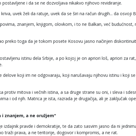
o postavljene i da se ne dozvoljava nikakvo njihovo revidiranje.
iva, uvek želi da ratuje, uvek da se širi na račun drugih... da osvoji B
povima, znanjem, knjigom, olovkom, i to ne Balkan, već budućnost, 
ešao preko toga da je tokom posete Kosovu jasno načinjen diskontinui
vljenu istinu dela Srbije, a po kojoj je on apriori loš, apriori za rat,
e.
delove koji im ne odgovaraju, koji narušavaju njihovu istinu i koji se
a protiv mitova i večnih istina, a sa druge strane su oni, i sleva i sdesn
ma i od njih. Matrica je ista, razrada je drugačija, ali je zaključak opet
 i znanjem, a ne oružjem"
ge izdajnik pravde i demokratije, te da zato sasvim jasno da ni jednima
traži prava, a ne teritorije, dogovor i kompromis, a ne rat.