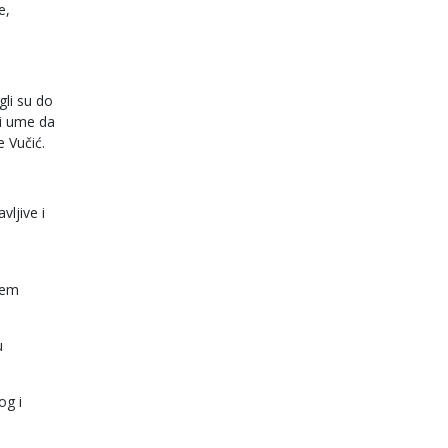
e,
gli su do
 i ume da
e Vučić.
ljive i
jem
u
og i