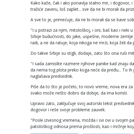
Kako kaže, čak i ako ponavlja stalno mir, i dogovor, 
tražiće zaveru, loš zaplet... sve da ne bi morali da pri
A sve to je, primećuje, da ne bi morali da se bave s
"I u potrazi za njim, mitološkoj, i oni, baš kao i neki u
Srbije budućnosti, do jake, uspešne, moderne zemlje k
radi, a ne da ratuje, koja nikoga ne mrzi, koja želi da 
Do takve Srbije su stigli, dodaje, zato što ona ruši m
"I sada zamislite razmere njihove panike kad znaju da
da nema tog plota preko koga neće da pređu... To ih pl
naglašava predsednik.
Piše da to što je počelo, to novo vreme, nova era za č
svako može nešto dobro da dobije, da ima koristi.
Upravo zato, zaključuje svoj autorski tekst predsednik V
dogovor i reše svoje probleme zauvek.
"Posle izvesnog vremena, možda i svi ovi u svojim p
patološkog odnosa prema prošlosti, kao i mržnje koja im