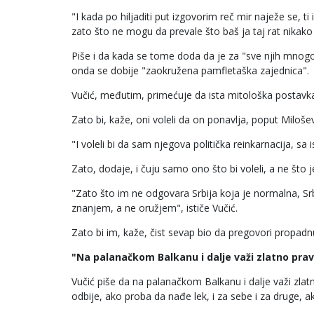
"I kada po hiljaditi put izgovorim reč mir naježe se, ti 
zato što ne mogu da prevale što baš ja taj rat nikako 
Piše i da kada se tome doda da je za "sve njih mnogo 
onda se dobije "zaokružena pamfletaška zajednica".
Vučić, međutim, primećuje da ista mitološka postavka po
Zato bi, kaže, oni voleli da on ponavlja, poput Milošev
"I voleli bi da sam njegova politička reinkarnacija, s
Zato, dodaje, i čuju samo ono što bi voleli, a ne što 
"Zato što im ne odgovara Srbija koja je normalna, S
znanjem, a ne oružjem", ističe Vučić.
Zato bi im, kaže, čist sevap bio da pregovori propad
"Na palanačkom Balkanu i dalje važi zlatno prav
Vučić piše da na palanačkom Balkanu i dalje važi zlat
odbije, ako proba da nađe lek, i za sebe i za druge, ak