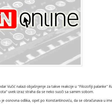
ndar Vučić nalazi objašnjenje za takve reakcije u "Filozofiji palanke" 
plota" uvek izraz straha da se neko suoči sa samim sobom.
ja je osnovna odlika, opet po Konstantinoviću, da se obračunava u im