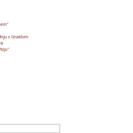
stem"
dnju s Izraelom
va
biju"