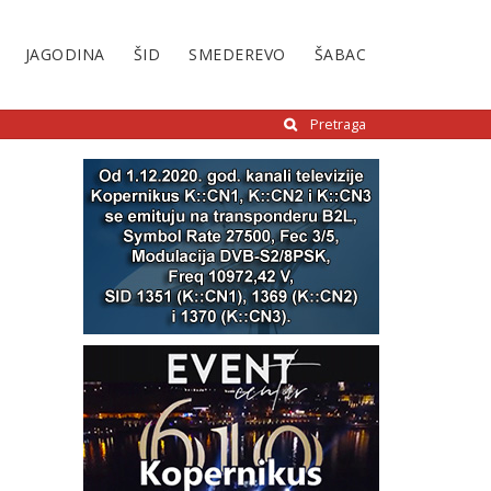
JAGODINA
ŠID
SMEDEREVO
ŠABAC
Pretraga