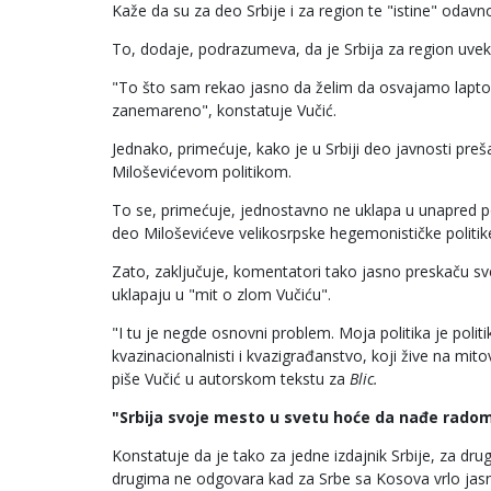
Kaže da su za deo Srbije i za region te "istine" odavn
To, dodaje, podrazumeva, da je Srbija za region uvek kr
"To što sam rekao jasno da želim da osvajamo lapto
zanemareno", konstatuje Vučić.
Jednako, primećuje, kako je u Srbiji deo javnosti pr
Miloševićevom politikom.
To se, primećuje, jednostavno ne uklapa u unapred posta
deo Miloševićeve velikosrpske hegemonističke politik
Zato, zaključuje, komentatori tako jasno preskaču sve 
uklapaju u "mit o zlom Vučiću".
"I tu je negde osnovni problem. Moja politika je politik
kvazinacionalnisti i kvazigrađanstvo, koji žive na mitovi
piše Vučić u autorskom tekstu za
Blic.
"Srbija svoje mesto u svetu hoće da nađe radom
Konstatuje da je tako za jedne izdajnik Srbije, za dru
drugima ne odgovara kad za Srbe sa Kosova vrlo jasno 