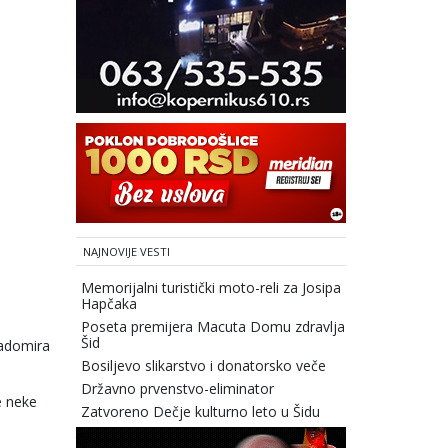
NAJNOVIJE VESTI
Memorijalni turistički moto-reli za Josipa
Hapčaka
Poseta premijera Macuta Domu zdravlja
Šid
Radomira
Bosiljevo slikarstvo i donatorsko veče
Državno prvenstvo-eliminator
e neke
Zatvoreno Dečje kulturno leto u Šidu