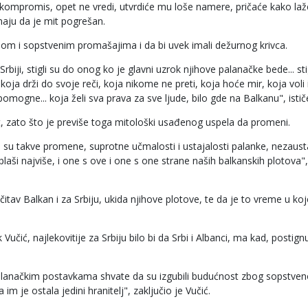
i kompromis, opet ne vredi, utvrdiće mu loše namere, pričaće kako laž
znaju da je mit pogrešan.
obom i sopstvenim promašajima i da bi uvek imali dežurnog krivca.
 Srbiji, stigli su do onog ko je glavni uzrok njihove palanačke bede... sti
oja drži do svoje reči, koja nikome ne preti, koja hoće mir, koja voli
pomogne... koja želi sva prava za sve ljude, bilo gde na Balkanu", istič
it, zato što je previše toga mitološki usađenog uspela da promeni.
 su takve promene, suprotne učmalosti i ustajalosti palanke, nezaustav
aši najviše, i one s ove i one s one strane naših balkanskih plotova",
itav Balkan i za Srbiju, ukida njihove plotove, te da je to vreme u ko
učić, najlekovitije za Srbiju bilo bi da Srbi i Albanci, ma kad, postign
alanačkim postavkama shvate da su izgubili budućnost zbog sopstven
 je ostala jedini hranitelj", zaključio je Vučić.