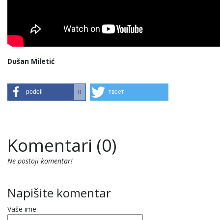
Dušan Miletić
podeli
твеет
0
Komentari (0)
Ne postoji komentar!
Napišite komentar
Vaše ime: