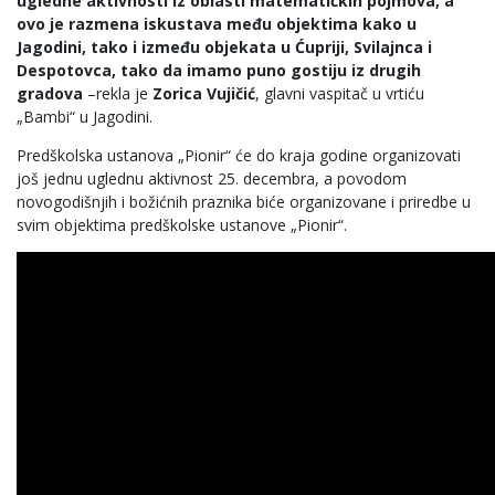
ugledne aktivnosti iz oblasti matematičkih pojmova, a
ovo je razmena iskustava među objektima kako u
Jagodini, tako i između objekata u Ćupriji, Svilajnca i
Despotovca, tako da imamo puno gostiju iz drugih
gradova
–rekla je
Zorica Vujičić
, glavni vaspitač u vrtiću
„Bambi“ u Jagodini.
Predškolska ustanova „Pionir“ će do kraja godine organizovati
još jednu uglednu aktivnost 25. decembra, a povodom
novogodišnjih i božićnih praznika biće organizovane i priredbe u
svim objektima predškolske ustanove „Pionir“.