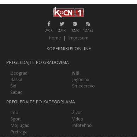
340K
234K
123K
12,123
Home
|
Impresum
KOPERNIKUS ONLINE
PREGLEDAJTE PO GRADOVIMA
Beograd
Niš
Raška
Jagodina
Šid
Smederevo
Šabac
PREGLEDAJTE PO KATEGORIJAMA
Info
Život
Sport
Video
Moj ugao
Infotehno
Pretraga