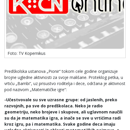
Foto: TV Kopernikus
Predškolska ustanova „Pionir“ tokom cele godine organizuje
brojne ugledne aktivnosti za svoje mališane. Proteklog petka, u
vrtiću „Bambi“, uz prisustvo roditelja i dece, održana je aktivnost
pod nazivom „Matematičke igre“:
-Učestvovale su sve uzrasne grupe: od jaslenih, preko
razvojnih, pa sve do predškolaca. Neko je radio
geometriju, neko brojeve i skupove, ali uglavnom naučili
su da je matematika igra, a inače se sve u vrtićima radi
kroz igru, pa i matematika. Svake godine deca imaju