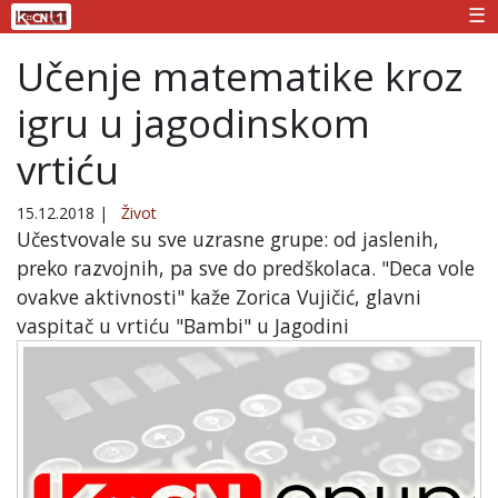
☰
Učenje matematike kroz
igru u jagodinskom
vrtiću
15.12.2018
|
Život
Učestvovale su sve uzrasne grupe: od jaslenih,
preko razvojnih, pa sve do predškolaca. "Deca vole
ovakve aktivnosti" kaže Zorica Vujičić, glavni
vaspitač u vrtiću "Bambi" u Jagodini