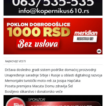
NAJNOVIJE VESTI
Država dosledno gradi sistem podrške domaćoj proizvodnji
Unapređenje saradnje Srbije i Rusije u oblasti digitalnog razvoja
Memorijalni turistički moto-reli za Josipa Hapčaka
Poseta premijera Macuta Domu zdravlja Šid
Bosiljevo slikarstvo i donatorsko veče