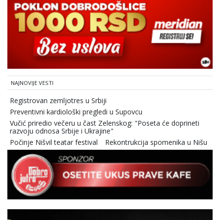
NAJNOVIJE VESTI
Registrovan zemljotres u Srbiji
Preventivni kardiološki pregledi u Supovcu
Vučić priredio večeru u čast Zelenskog: "Poseta će doprineti
razvoju odnosa Srbije i Ukrajine"
Počinje Nišvil teatar festival
Rekontrukcija spomenika u Nišu