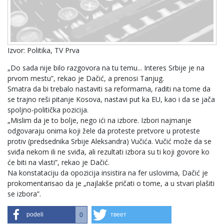
Izvor: Politika, TV Prva
„Do sada nije bilo razgovora na tu temu... Interes Srbije je na
prvom mestu”, rekao je Dačić, a prenosi Tanjug.
Smatra da bi trebalo nastaviti sa reformama, raditi na tome da
se trajno reši pitanje Kosova, nastavi put ka EU, kao i da se jača
spoljno-politička pozicija.
„Mislim da je to bolje, nego ići na izbore. Izbori najmanje
odgovaraju onima koji žele da proteste pretvore u proteste
protiv (predsednika Srbije Aleksandra) Vučića. Vučić može da se
sviđa nekom ili ne sviđa, ali rezultati izbora su ti koji govore ko
će biti na vlasti”, rekao je Dačić.
Na konstataciju da opozicija insistira na fer uslovima, Dačić je
prokomentarisao da je „najlakše pričati o tome, a u stvari plašiti
se izbora”.
podeli
твеет
0