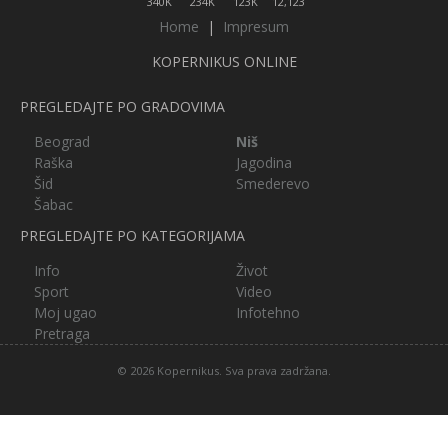
340K
234K
123K
12,123
Home
|
Impresum
KOPERNIKUS ONLINE
PREGLEDAJTE PO GRADOVIMA
Beograd
Niš
Raška
Jagodina
Šid
Smederevo
Šabac
PREGLEDAJTE PO KATEGORIJAMA
Info
Život
Sport
Video
Moj ugao
Infotehno
Pretraga
© 2026 Kopernikus. Sva prava zadržana.