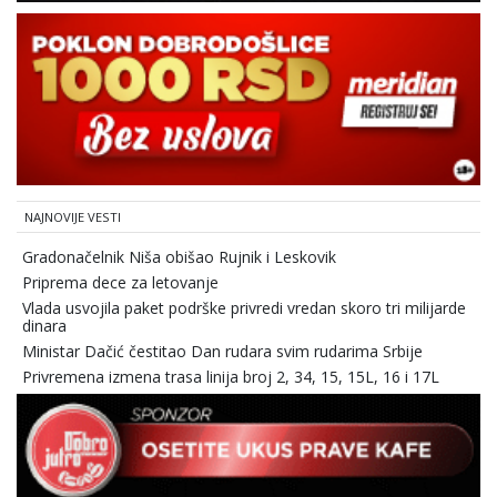
NAJNOVIJE VESTI
Gradonačelnik Niša obišao Rujnik i Leskovik
Priprema dece za letovanje
Vlada usvojila paket podrške privredi vredan skoro tri milijarde
dinara
Ministar Dačić čestitao Dan rudara svim rudarima Srbije
Privremena izmena trasa linija broj 2, 34, 15, 15L, 16 i 17L