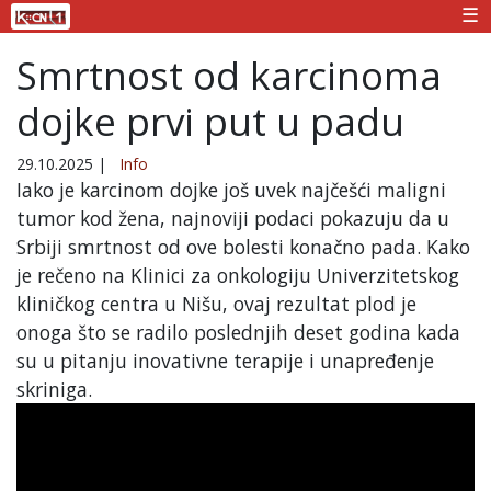
☰
Smrtnost od karcinoma
dojke prvi put u padu
29.10.2025
|
Info
Iako je karcinom dojke još uvek najčešći maligni
tumor kod žena, najnoviji podaci pokazuju da u
Srbiji smrtnost od ove bolesti konačno pada. Kako
je rečeno na Klinici za onkologiju Univerzitetskog
kliničkog centra u Nišu, ovaj rezultat plod je
onoga što se radilo poslednjih deset godina kada
su u pitanju inovativne terapije i unapređenje
skriniga.