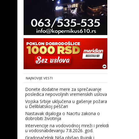
NAJNOVIJE VESTI
Donete dodatne mere za sprečavanje
posledica nepovoljnih vremenskih uslova
Vojska Srbije uključena u gašenje požara
u Deliblatskoj peščari
Nastavak dijaloga o Nacrtu zakona o
dobrobiti životinja
Intervencije na vodovodnoj mreži i prekidi
u vodosnabdevanju 7.8.2026. god.
Gradonačelnik Niša obišao Rujnik i