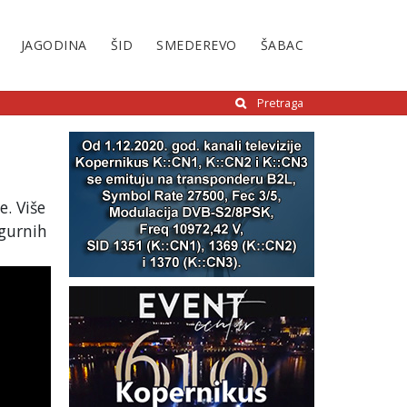
JAGODINA
ŠID
SMEDEREVO
ŠABAC
Pretraga
e. Više
igurnih