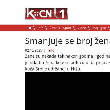
Info
Život
Sport
Video
Moj ugao
Smanjuje se broj žena
02.12.2025
|
Info
Žene su nekada tek nakon godina i godina pr
je mlađih žena koje se odlučuju da prijave
kuća Srbije održanoj u Nišu.