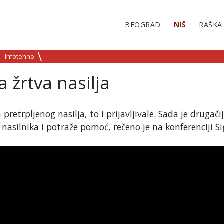
BEOGRAD
NIŠ
RAŠKA
Infotehno
 žrtva nasilja
etrpljenog nasilja, to i prijavljivale. Sada je drugačij
 nasilnika i potraže pomoć, rečeno je na konferenciji S