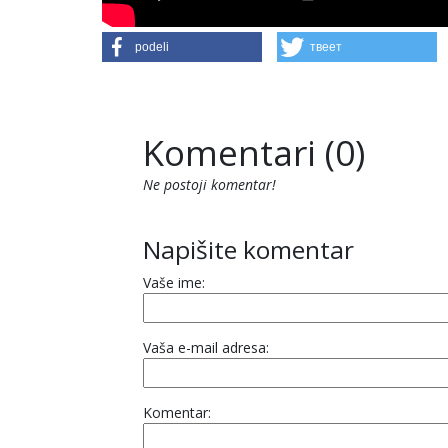
podeli
твеет
Komentari (0)
Ne postoji komentar!
Napišite komentar
Vaše ime:
Vaša e-mail adresa:
Komentar: