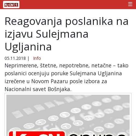
☰
Reagovanja poslanika na
izjavu Sulejmana
Ugljanina
05.11.2018
|
Info
Neprimerene, štetne, nepotrebne, netačne – tako
poslanici ocenjuju poruke Sulejmana Ugljanina
izrečene u Novom Pazaru posle izbora za
Nacionalni savet Bošnjaka.