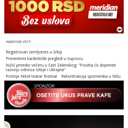
NAJNOVIJE VESTI
Registrovan zemljotres u Srbiji
Preventivni kardiološki pregledi u Supovcu
Vučić priredio večeru u čast Zelenskog: "Poseta će doprineti
razvoju odnosa Srbije i Ukrajine"
Počinje Nišvil teatar festival
Rekontrukcija spomenika u Nišu