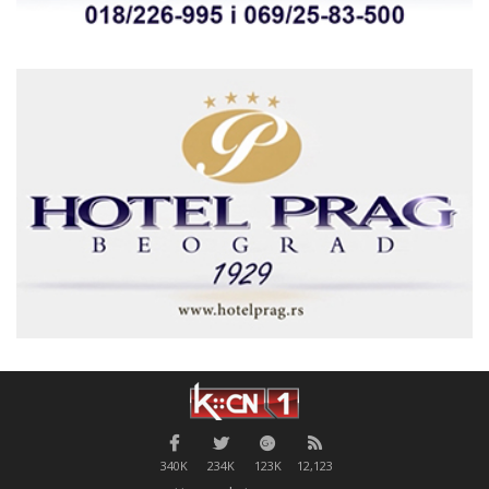
340K
234K
123K
12,123