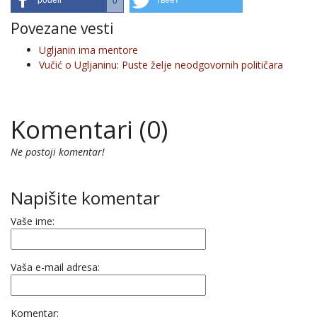
podeli
твеет
0
Povezane vesti
Ugljanin ima mentore
Vučić o Ugljaninu: Puste želje neodgovornih političara
Komentari (0)
Ne postoji komentar!
Napišite komentar
Vaše ime:
Vaša e-mail adresa:
Komentar: