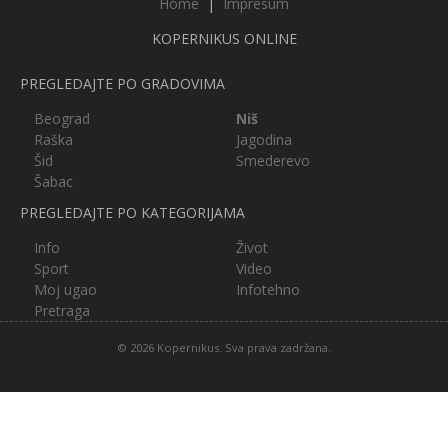
Home
|
Impresum
KOPERNIKUS ONLINE
PREGLEDAJTE PO GRADOVIMA
Beograd
Niš
Raška
Jagodina
Šid
Smederevo
Šabac
PREGLEDAJTE PO KATEGORIJAMA
Info
Život
Sport
Video
Moj ugao
Infotehno
Pretraga
© 2026 Kopernikus. Sva prava zadržana.