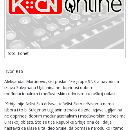
foto: Fonet
Izvor: RTS
Aleksandar Martinović, šef poslaničke grupe SNS-a navodi da
izjava Sulejmana Ugljanina ne doprinosi dobrim
međunacionalnim i međuverskim odnosima u raškoj oblasti.
"Srbija nije fašistička država, u fašističkim državama nema
izbora i to bi Sulejman Ugljanin trebalo da zna. Izjava Ugljanina
ne doprinosi dobrim međunacionalnim i međuverskim odnosima
u raškoj oblasti. Što se tiče Republike Srbije ona će i dalje
nastaviti da ulaže u taj deo Srbije, da pomaže narodu koji tamo