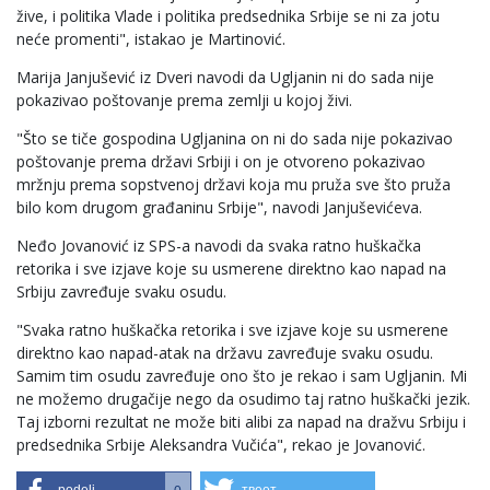
žive, i politika Vlade i politika predsednika Srbije se ni za jotu
neće promenti", istakao je Martinović.
Marija Janjušević iz Dveri navodi da Ugljanin ni do sada nije
pokazivao poštovanje prema zemlji u kojoj živi.
"Što se tiče gospodina Ugljanina on ni do sada nije pokazivao
poštovanje prema državi Srbiji i on je otvoreno pokazivao
mržnju prema sopstvenoj državi koja mu pruža sve što pruža
bilo kom drugom građaninu Srbije", navodi Janjuševićeva.
Neđo Jovanović iz SPS-a navodi da svaka ratno huškačka
retorika i sve izjave koje su usmerene direktno kao napad na
Srbiju zavređuje svaku osudu.
"Svaka ratno huškačka retorika i sve izjave koje su usmerene
direktno kao napad-atak na državu zavređuje svaku osudu.
Samim tim osudu zavređuje ono što je rekao i sam Ugljanin. Mi
ne možemo drugačije nego da osudimo taj ratno huškački jezik.
Taj izborni rezultat ne može biti alibi za napad na dražvu Srbiju i
predsednika Srbije Aleksandra Vučića", rekao je Jovanović.