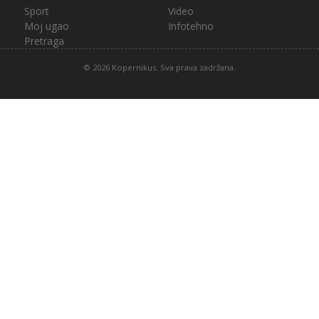
Sport
Video
Moj ugao
Infotehno
Pretraga
© 2026 Kopernikus. Sva prava zadržana.