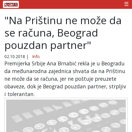
☰
"Na Prištinu ne može da
se računa, Beograd
pouzdan partner"
02.10.2018
|
Info
Premijerka Srbije Ana Brnabić rekla je u Beogradu
da međunarodna zajednica shvata da na Prištinu
ne može da se računa, jer ne poštuje preuzete
obaveze, dok je Beograd pouzdan partner, strpljiv
i tolerantan.