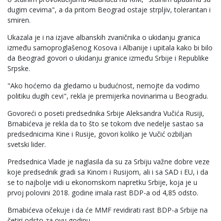
dugim cevima", a da pritom Beograd ostaje strpljiv, tolerantan i
smiren.
Ukazala je i na izjave albanskih zvaničnika o ukidanju granica
između samoproglašenog Kosova i Albanije i upitala kako bi bilo
da Beograd govori o ukidanju granice između Srbije i Republike
Srpske.
"Ako hoćemo da gledamo u budućnost, nemojte da vodimo
politiku dugih cevi", rekla je premijerka novinarima u Beogradu.
Govoreći o poseti predsednika Srbije Aleksandra Vučića Rusiji,
Brnabićeva je rekla da to što se tokom dve nedelje sastao sa
predsednicima Kine i Rusije, govori koliko je Vučić ozbiljan
svetski lider.
Predsednica Vlade je naglasila da su za Srbiju važne dobre veze
koje predsednik gradi sa Kinom i Rusijom, ali i sa SAD i EU, i da
se to najbolje vidi u ekonomskom napretku Srbije, koja je u
prvoj polovini 2018. godine imala rast BDP-a od 4,85 odsto.
Brnabićeva očekuje i da će MMF revidirati rast BDP-a Srbije na
četiri odsto za ovu godinu.