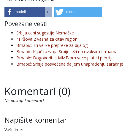
podeli
твеет
0
Povezane vesti
Srbija ceni sugestije Nemačke
"Tiršova 2 važna za čitav region"
Brnabić: Tri velike prepreke za dijalog
Brnabić: Ključ razvoja Srbije leži na ovakvim firmama
Brnabić: Dogovoriti s MMF-om veće plate i penzije
Brnabić: Srbija posvećena daljem unaprađenju saradnje
Komentari (0)
Ne postoji komentar!
Napišite komentar
Vaše ime: