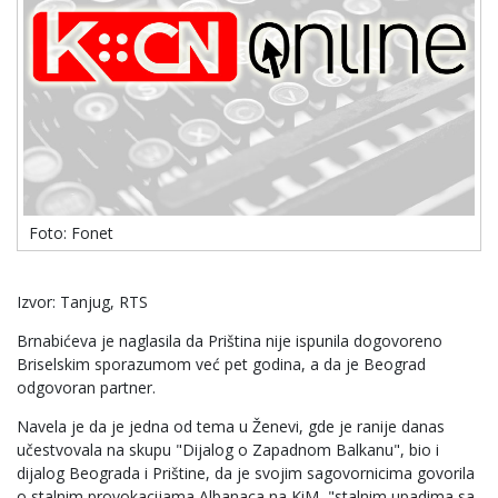
Foto: Fonet
Izvor: Tanjug, RTS
Brnabićeva je naglasila da Priština nije ispunila dogovoreno
Briselskim sporazumom već pet godina, a da je Beograd
odgovoran partner.
Navela je da je jedna od tema u Ženevi, gde je ranije danas
učestvovala na skupu "Dijalog o Zapadnom Balkanu", bio i
dijalog Beograda i Prištine, da je svojim sagovornicima govorila
o stalnim provokacijama Albanaca na KiM, "stalnim upadima sa