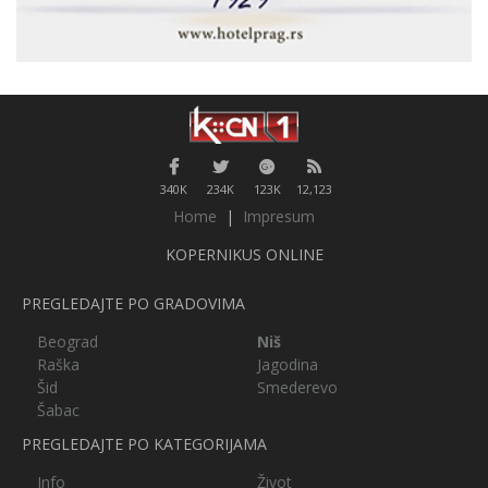
340K
234K
123K
12,123
Home
|
Impresum
KOPERNIKUS ONLINE
PREGLEDAJTE PO GRADOVIMA
Beograd
Niš
Raška
Jagodina
Šid
Smederevo
Šabac
PREGLEDAJTE PO KATEGORIJAMA
Info
Život