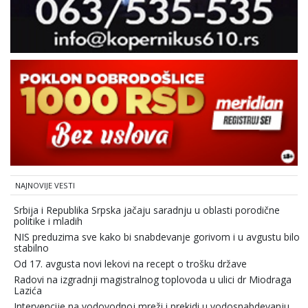
NAJNOVIJE VESTI
Srbija i Republika Srpska jačaju saradnju u oblasti porodične
politike i mladih
NIS preduzima sve kako bi snabdevanje gorivom i u avgustu bilo
stabilno
Od 17. avgusta novi lekovi na recept o trošku države
Radovi na izgradnji magistralnog toplovoda u ulici dr Miodraga
Lazića
Intervencije na vodovodnoj mreži i prekidi u vodosnabdevanju