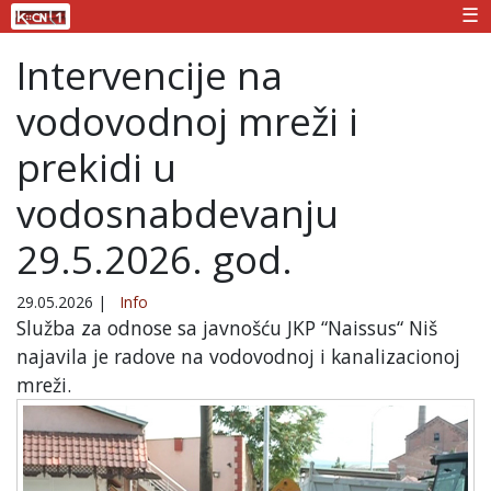
☰
Intervencije na
vodovodnoj mreži i
prekidi u
vodosnabdevanju
29.5.2026. god.
29.05.2026
|
Info
Služba za odnose sa javnošću JKP “Naissus“ Niš
najavila je radove na vodovodnoj i kanalizacionoj
mreži.