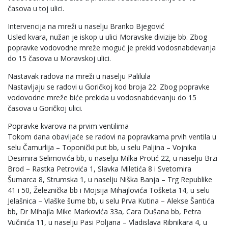
časova u toj ulici.
Intervencija na mreži u naselju Branko Bjegović
Usled kvara, nužan je iskop u ulici Moravske divizije bb. Zbog
popravke vodovodne mreže moguć je prekid vodosnabdevanja
do 15 časova u Moravskoj ulici.
Nastavak radova na mreži u naselju Palilula
Nastavljaju se radovi u Goričkoj kod broja 22. Zbog popravke
vodovodne mreže biće prekida u vodosnabdevanju do 15
časova u Goričkoj ulici.
Popravke kvarova na prvim ventilima
Tokom dana obavljaće se radovi na popravkama prvih ventila u
selu Čamurlija – Toponički put bb, u selu Paljina – Vojnika
Desimira Selimovića bb, u naselju Milka Protić 22, u naselju Brzi
Brod – Rastka Petrovića 1, Slavka Miletića 8 i Svetomira
Šumarca 8, Strumska 1, u naselju Niška Banja – Trg Republike
41 i 50, Železnička bb i Mojsija Mihajlovića Tošketa 14, u selu
Jelašnica – Vlaške šume bb, u selu Prva Kutina – Alekse Šantića
bb, Dr Mihajla Mike Markovića 33a, Cara Dušana bb, Petra
Vučinića 11, u naselju Pasi Poljana – Vladislava Ribnikara 4, u