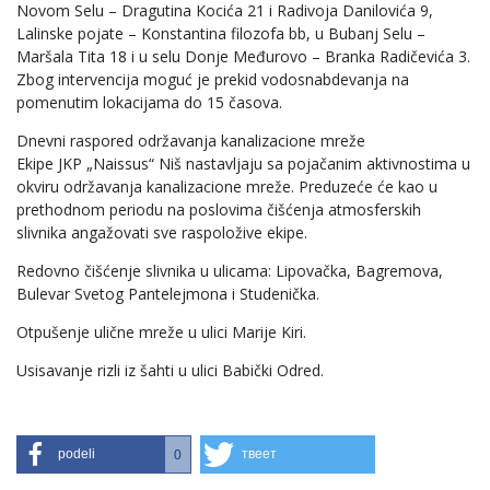
Novom Selu – Dragutina Kocića 21 i Radivoja Danilovića 9,
Lalinske pojate – Konstantina filozofa bb, u Bubanj Selu –
Maršala Tita 18 i u selu Donje Međurovo – Branka Radičevića 3.
Zbog intervencija moguć je prekid vodosnabdevanja na
pomenutim lokacijama do 15 časova.
Dnevni raspored održavanja kanalizacione mreže
Ekipe JKP „Naissus“ Niš nastavljaju sa pojačanim aktivnostima u
okviru održavanja kanalizacione mreže. Preduzeće će kao u
prethodnom periodu na poslovima čišćenja atmosferskih
slivnika angažovati sve raspoložive ekipe.
Redovno čišćenje slivnika u ulicama: Lipovačka, Bagremova,
Bulevar Svetog Pantelejmona i Studenička.
Otpušenje ulične mreže u ulici Marije Kiri.
Usisavanje rizli iz šahti u ulici Babički Odred.
podeli
твеет
0