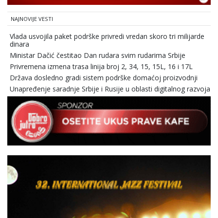
NAJNOVIJE VESTI
Vlada usvojila paket podrške privredi vredan skoro tri milijarde
dinara
Ministar Dačić čestitao Dan rudara svim rudarima Srbije
Privremena izmena trasa linija broj 2, 34, 15, 15L, 16 i 17L
Država dosledno gradi sistem podrške domaćoj proizvodnji
Unapređenje saradnje Srbije i Rusije u oblasti digitalnog razvoja