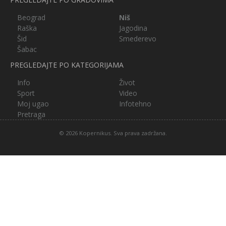
Beograd
Niš
Raška
Jagodina
Šid
Smederevo
Šabac
PREGLEDAJTE PO KATEGORIJAMA
Info
Život
Sport
Video
Moj ugao
Infotehno
Pretraga
© 2026 Kopernikus. Sva prava zadržana.