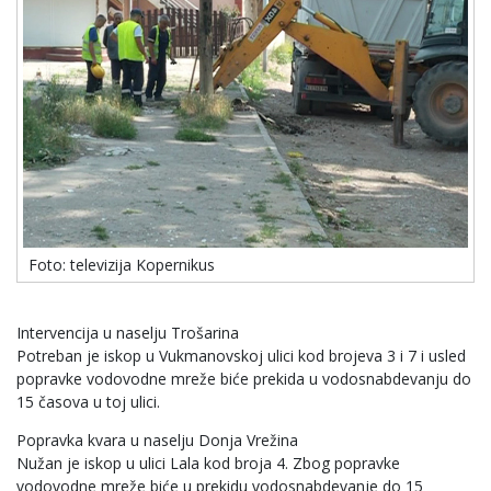
Foto: televizija Kopernikus
Intervencija u naselju Trošarina
Potreban je iskop u Vukmanovskoj ulici kod brojeva 3 i 7 i usled
popravke vodovodne mreže biće prekida u vodosnabdevanju do
15 časova u toj ulici.
Popravka kvara u naselju Donja Vrežina
Nužan je iskop u ulici Lala kod broja 4. Zbog popravke
vodovodne mreže biće u prekidu vodosnabdevanje do 15