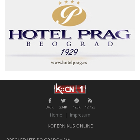
340K
234K
123K
12,123
Home
|
Impresum
KOPERNIKUS ONLINE
PREGLEDAJTE PO GRADOVIMA