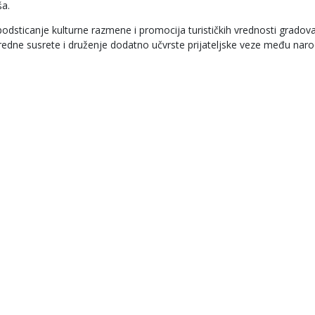
ša.
odsticanje kulturne razmene i promocija turističkih vrednosti gradov
osredne susrete i druženje dodatno učvrste prijateljske veze među naro