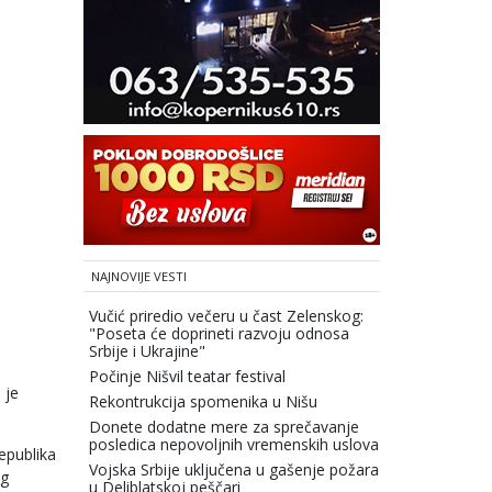
NAJNOVIJE VESTI
Vučić priredio večeru u čast Zelenskog:
"Poseta će doprineti razvoju odnosa
Srbije i Ukrajine"
Počinje Nišvil teatar festival
 je
Rekontrukcija spomenika u Nišu
Donete dodatne mere za sprečavanje
posledica nepovoljnih vremenskih uslova
Republika
Vojska Srbije uključena u gašenje požara
ng
u Deliblatskoj peščari