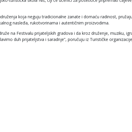
ko-turistička škola Niš, čiji će učenici za posetioce pripremati čajeve,
udruženja koja neguju tradicionalne zanate i domaću radinost, pružaju
kalnog nasleđa, rukotvorinama i autentičnim proizvodima.
že na Festivalu prijateljskih gradova i da kroz druženje, muziku, igr
vimo duh prijateljstva i saradnje”, poručuju iz Turističke organizacije