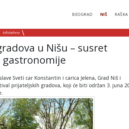
BEOGRAD
NIŠ
RAŠKA
Infotehno
 gradova u Nišu – susret
 i gastronomije
ve Sveti car Konstantin i carica Jelena, Grad Niš i
ival prijateljskih gradova, koji će biti održan 3. juna 2
e.