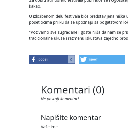
Za dobru atmosferu festivala pobrinuće se i Ugostiteljs
kakao.
U izložbenom delu festivala biće predstavljena niška 
posetiocima priliku da se upoznaju sa bogatstvom lo
“Pozivamo sve sugrađane i goste Niša da nam se pridru
tradicionalne ukuse i razmenu iskustava zajedno prosla
podeli
твеет
0
Komentari (0)
Ne postoji komentar!
Napišite komentar
Vaše ime: