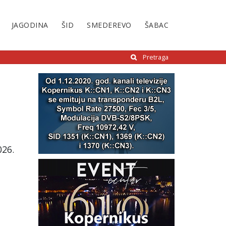
JAGODINA
ŠID
SMEDEREVO
ŠABAC
Pretraga
026.