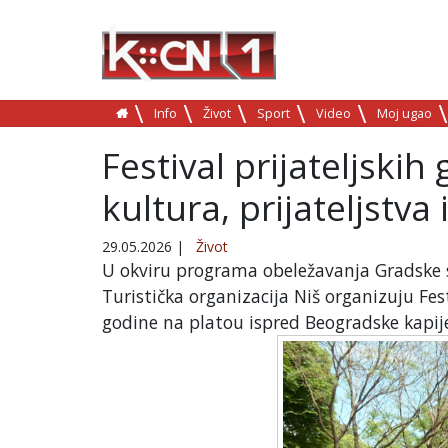
Info
Život
Sport
Video
Moj ugao
Festival prijateljskih
kultura, prijateljstva
29.05.2026
|
Život
U okviru programa obeležavanja Gradske sla
Turistička organizacija Niš organizuju Fest
godine na platou ispred Beogradske kapij