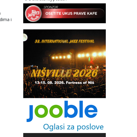
a
dima i