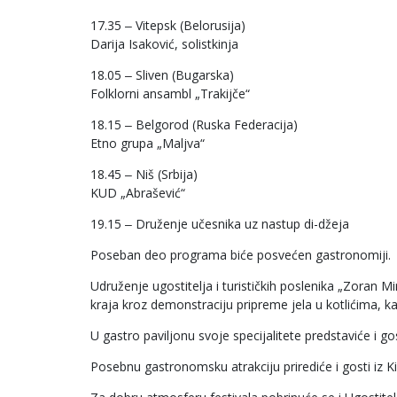
17.35 ‒ Vitepsk (Belorusija)
Darija Isaković, solistkinja
18.05 ‒ Sliven (Bugarska)
Folklorni ansambl „Trakijče“
18.15 ‒ Belgorod (Ruska Federacija)
Etno grupa „Maljva“
18.45 ‒ Niš (Srbija)
KUD „Abrašević“
19.15 ‒ Druženje učesnika uz nastup di-džeja
Poseban deo programa biće posvećen gastronomiji.
Udruženje ugostitelja i turističkih poslenika „Zoran
kraja kroz demonstraciju pripreme jela u kotlićima, ka
U gastro paviljonu svoje specijalitete predstaviće i gos
Posebnu gastronomsku atrakciju prirediće i gosti iz Kin