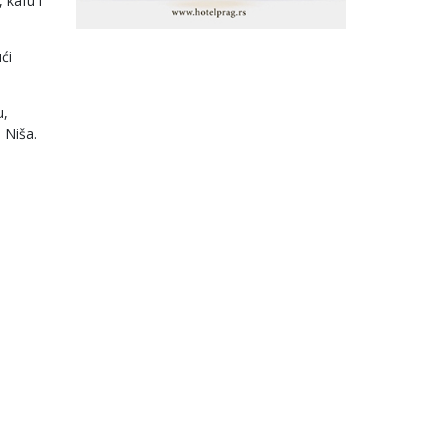
 kafu i
ći
u,
 Niša.