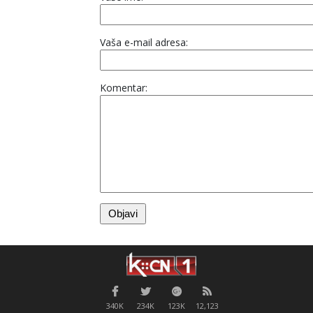
Vaša e-mail adresa:
Komentar:
340K
234K
123K
12,123