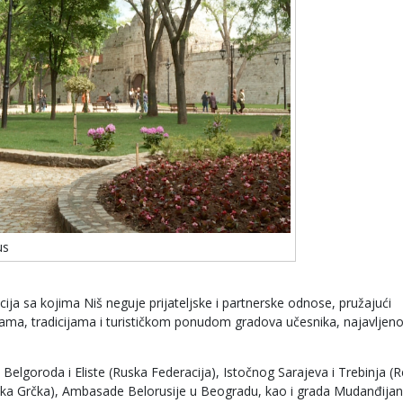
us
ucija sa kojima Niš neguje prijateljske i partnerske odnose, pružajući
urama, tradicijama i turističkom ponudom gradova učesnika, najavljeno
 Belgoroda i Eliste (Ruska Federacija), Istočnog Sarajeva i Trebinja (
blika Grčka), Ambasade Belorusije u Beogradu, kao i grada Mudanđija