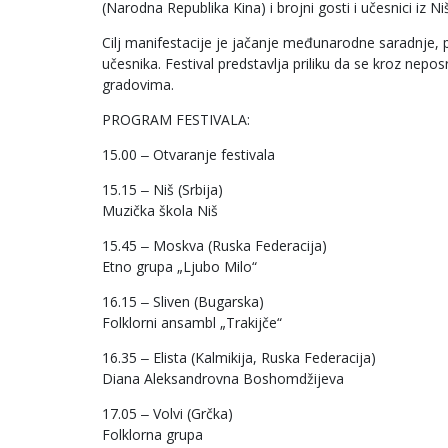
(Narodna Republika Kina) i brojni gosti i učesnici iz Ni
Cilj manifestacije je jačanje međunarodne saradnje, p
učesnika. Festival predstavlja priliku da se kroz nep
gradovima.
PROGRAM FESTIVALA:
15.00 ‒ Otvaranje festivala
15.15 ‒ Niš (Srbija)
Muzička škola Niš
15.45 ‒ Moskva (Ruska Federacija)
Etno grupa „Ljubo Milo“
16.15 ‒ Sliven (Bugarska)
Folklorni ansambl „Trakijče“
16.35 ‒ Elista (Kalmikija, Ruska Federacija)
Diana Aleksandrovna Boshomdžijeva
17.05 ‒ Volvi (Grčka)
Folklorna grupa