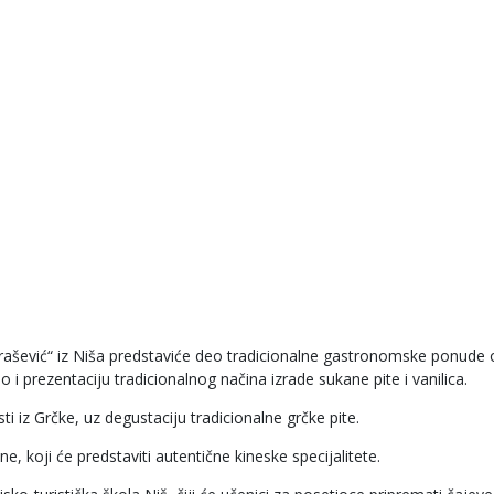
 Mirašević“ iz Niša predstaviće deo tradicionalne gastronomske ponude
o i prezentaciju tradicionalnog načina izrade sukane pite i vanilica.
ti iz Grčke, uz degustaciju tradicionalne grčke pite.
e, koji će predstaviti autentične kineske specijalitete.