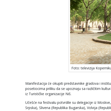
Foto: televizija Kopernik
Manifestacija će okupiti predstavnike gradova i instit
posetiocima priliku da se upoznaju sa različitim kult
iz Turističke organizacije Niš.
Učešće na festivalu potvrdile su delegacije iz Moskve,
Srpska), Slivena (Republika Bugarska), Volvija (Repu