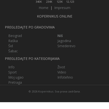
340K
234K
123K
12,123
Home
|
Impresum
KOPERNIKUS ONLINE
PREGLEDAJTE PO GRADOVIMA
Beograd
Niš
Raška
Jagodina
Šid
Smederevo
Šabac
PREGLEDAJTE PO KATEGORIJAMA
Info
Život
Sport
Video
Moj ugao
Infotehno
Pretraga
© 2026 Kopernikus. Sva prava zadržana.