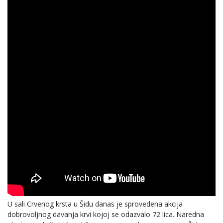
U sali Crvenog krsta u Šidu danas je sprovedena akcija
dobrovoljnog davanja krvi kojoj se odazvalo 72 lica. Naredna