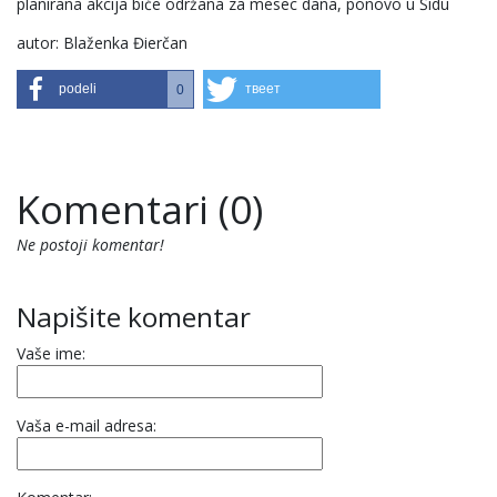
planirana akcija biće održana za mesec dana, ponovo u Šidu
autor: Blaženka Đierčan
podeli
твеет
0
Komentari (0)
Ne postoji komentar!
Napišite komentar
Vaše ime:
Vaša e-mail adresa: