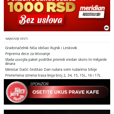
NAJNOVIJE VESTI
Gradonačelnik Niša obišao Rujnik i Leskovik
Priprema dece za letovanje
Vlada usvojila paket podrške privredi vredan skoro tri milijarde
dinara
Ministar Dačić čestitao Dan rudara svim rudarima Srbije
Privremena izmena trasa linija broj 2, 34, 15, 15L, 16 i 17L