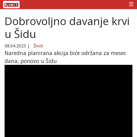
☰
Dobrovoljno davanje krvi
u Šidu
08.04.2025
|
Život
Naredna planirana akcija biće održana za mesec
dana, ponovo u Šidu