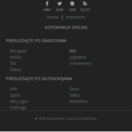
340K
234K
123K
12,123
Home
|
Impresum
KOPERNIKUS ONLINE
PREGLEDAJTE PO GRADOVIMA
Beograd
Niš
Raška
Jagodina
Šid
Smederevo
Šabac
PREGLEDAJTE PO KATEGORIJAMA
Info
Život
Sport
Video
Moj ugao
Infotehno
Pretraga
© 2026 Kopernikus. Sva prava zadržana.