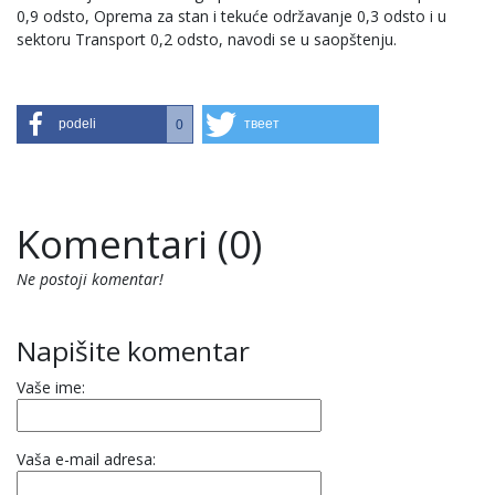
0,9 odsto, Oprema za stan i tekuće održavanje 0,3 odsto i u
sektoru Transport 0,2 odsto, navodi se u saopštenju.
podeli
твеет
0
Komentari (0)
Ne postoji komentar!
Napišite komentar
Vaše ime:
Vaša e-mail adresa: