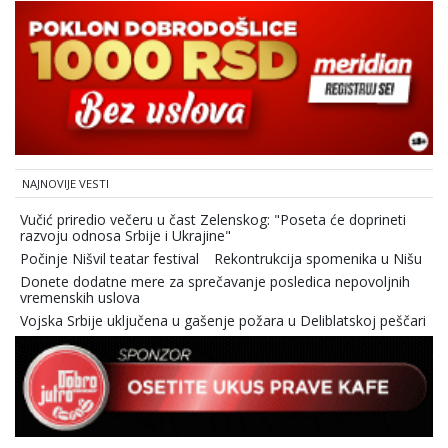
NAJNOVIJE VESTI
Vučić priredio večeru u čast Zelenskog: "Poseta će doprineti
razvoju odnosa Srbije i Ukrajine"
Počinje Nišvil teatar festival
Rekontrukcija spomenika u Nišu
Donete dodatne mere za sprečavanje posledica nepovoljnih
vremenskih uslova
Vojska Srbije uključena u gašenje požara u Deliblatskoj peščari