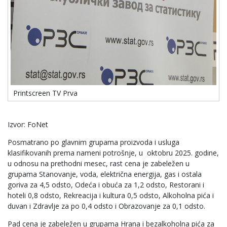
Printscreen TV Prva
Izvor: FoNet
Posmatrano po glavnim grupama proizvoda i usluga
klasifikovanih prema nameni potrošnje, u oktobru 2025. godine,
u odnosu na prethodni mesec, rast cena je zabeležen u
grupama Stanovanje, voda, električna energija, gas i ostala
goriva za 4,5 odsto, Odeća i obuća za 1,2 odsto, Restorani i
hoteli 0,8 odsto, Rekreacija i kultura 0,5 odsto, Alkoholna pića i
duvan i Zdravlje za po 0,4 odsto i Obrazovanje za 0,1 odsto.
Pad cena je zabeležen u grupama Hrana i bezalkoholna pića za