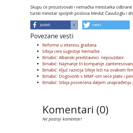
Skupu će prisustvovati i nemačka ministarka odbrane U
turski ministar spoljnih poslova Mevlut Čavušoglu i dr
podeli
твеет
0
Povezane vesti
Reforme u interesu građana
Srbija ceni sugestije Nemačke
Brnabić: Albanski predstavnici- nepouzdani
Brnabić: Najmanje tri kompanije zainteresova
Brnabić: Ključ razvoja Srbije leži na ovakvim f
Brnabić: Dogovoriti s MMF-om veće plate i pen
Brnabić: Srbija posvećena daljem unaprađenju 
Komentari (0)
Ne postoji komentar!