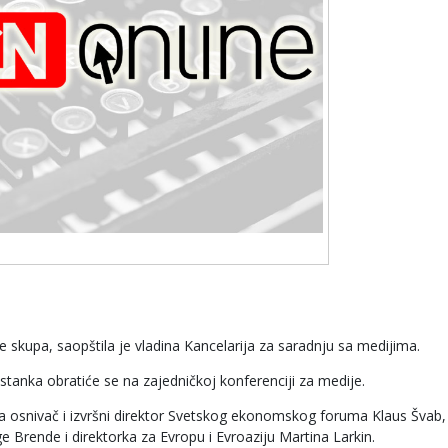
e skupa, saopštila je vladina Kancelarija za saradnju sa medijima.
stanka obratiće se na zajedničkoj konferenciji za medije.
osnivač i izvršni direktor Svetskog ekonomskog foruma Klaus Švab,
 Brende i direktorka za Evropu i Evroaziju Martina Larkin.