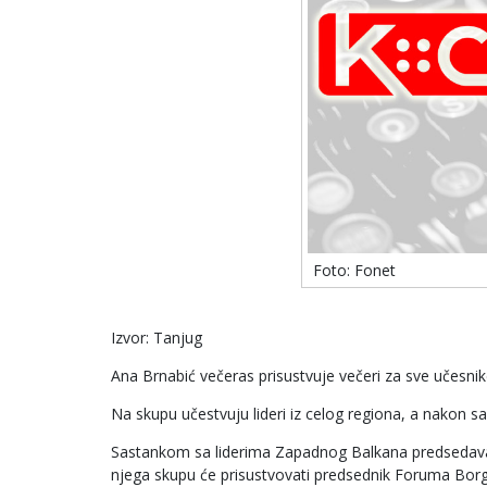
Foto: Fonet
Izvor: Tanjug
Ana Brnabić večeras prisustvuje večeri za sve učesnik
Na skupu učestvuju lideri iz celog regiona, a nakon sa
Sastankom sa liderima Zapadnog Balkana predsedava 
njega skupu će prisustvovati predsednik Foruma Borge