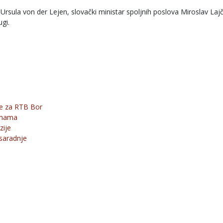
rsula von der Lejen, slovački ministar spoljnih poslova Miroslav Laj
ugi.
ne za RTB Bor
irmama
zije
saradnje