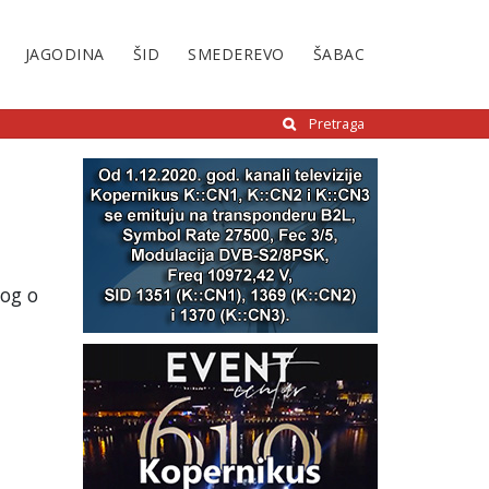
JAGODINA
ŠID
SMEDEREVO
ŠABAC
Pretraga
log o