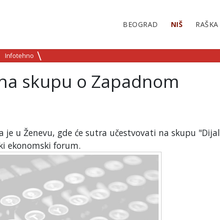
BEOGRAD
NIŠ
RAŠKA
Infotehno
i na skupu o Zapadnom
 je u Ženevu, gde će sutra učestvovati na skupu "Dija
ki ekonomski forum.