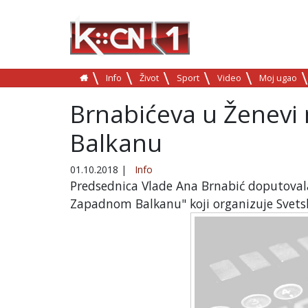
Info
Život
Sport
Video
Moj ugao
Brnabićeva u Ženev
Balkanu
01.10.2018
|
Info
Predsednica Vlade Ana Brnabić doputovala
Zapadnom Balkanu" koji organizuje Svets