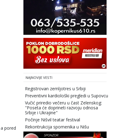
NAJNOVIJE VESTI
Registrovan zemljotres u Srbiji
Preventivni kardiološki pregledi u Supovcu
Vučić priredio večeru u čast Zelenskog:
"Poseta će doprineti razvoju odnosa
Srbije i Ukrajine"
Počinje Nišvil teatar festival
Rekontrukcija spomenika u Nišu
 a pored