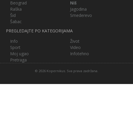
Beograd
Niš
Raška
Jagodina
Šid
Smederevo
Šabac
PREGLEDAJTE PO KATEGORIJAMA
Info
Život
Sport
Video
Moj ugao
Infotehno
Pretraga
© 2026 Kopernikus. Sva prava zadržana.