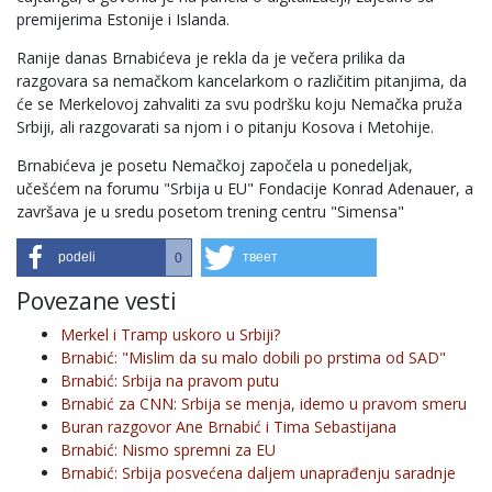
premijerima Estonije i Islanda.
Ranije danas Brnabićeva je rekla da je večera prilika da
razgovara sa nemačkom kancelarkom o različitim pitanjima, da
će se Merkelovoj zahvaliti za svu podršku koju Nemačka pruža
Srbiji, ali razgovarati sa njom i o pitanju Kosova i Metohije.
Brnabićeva je posetu Nemačkoj započela u ponedeljak,
učešćem na forumu "Srbija u EU" Fondacije Konrad Adenauer, a
završava je u sredu posetom trening centru "Simensa"
podeli
твеет
0
Povezane vesti
Merkel i Tramp uskoro u Srbiji?
Brnabić: "Mislim da su malo dobili po prstima od SAD"
Brnabić: Srbija na pravom putu
Brnabić za CNN: Srbija se menja, idemo u pravom smeru
Buran razgovor Ane Brnabić i Tima Sebastijana
Brnabić: Nismo spremni za EU
Brnabić: Srbija posvećena daljem unaprađenju saradnje