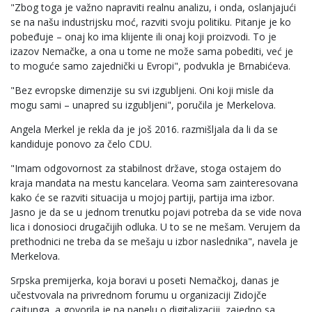
"Zbog toga je važno napraviti realnu analizu, i onda, oslanjajući
se na našu industrijsku moć, razviti svoju politiku. Pitanje je ko
pobeđuje – onaj ko ima klijente ili onaj koji proizvodi. To je
izazov Nemačke, a ona u tome ne može sama pobediti, već je
to moguće samo zajednički u Evropi", podvukla je Brnabićeva.
"Bez evropske dimenzije su svi izgubljeni. Oni koji misle da
mogu sami – unapred su izgubljeni", poručila je Merkelova.
Angela Merkel je rekla da je još 2016. razmišljala da li da se
kandiduje ponovo za čelo CDU.
"Imam odgovornost za stabilnost države, stoga ostajem do
kraja mandata na mestu kancelara. Veoma sam zainteresovana
kako će se razviti situacija u mojoj partiji, partija ima izbor.
Jasno je da se u jednom trenutku pojavi potreba da se vide nova
lica i donosioci drugačijih odluka. U to se ne mešam. Verujem da
prethodnici ne treba da se mešaju u izbor naslednika", navela je
Merkelova.
Srpska premijerka, koja boravi u poseti Nemačkoj, danas je
učestvovala na privrednom forumu u organizaciji Zidojče
cajtunga, a govorila je na panelu o digitalizaciji, zajedno sa