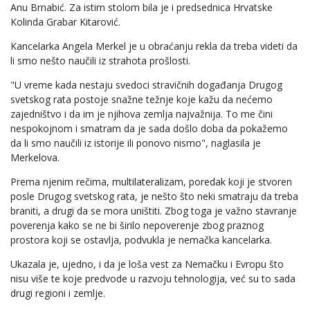
Anu Brnabić. Za istim stolom bila je i predsednica Hrvatske
Kolinda Grabar Kitarović.
Kancelarka Angela Merkel je u obraćanju rekla da treba videti da
li smo nešto naučili iz strahota prošlosti.
"U vreme kada nestaju svedoci stravičnih događanja Drugog
svetskog rata postoje snažne težnje koje kažu da nećemo
zajedništvo i da im je njihova zemlja najvažnija. To me čini
nespokojnom i smatram da je sada došlo doba da pokažemo
da li smo naučili iz istorije ili ponovo nismo", naglasila je
Merkelova.
Prema njenim rečima, multilateralizam, poredak koji je stvoren
posle Drugog svetskog rata, je nešto što neki smatraju da treba
braniti, a drugi da se mora uništiti. Zbog toga je važno stavranje
poverenja kako se ne bi širilo nepoverenje zbog praznog
prostora koji se ostavlja, podvukla je nemačka kancelarka.
Ukazala je, ujedno, i da je loša vest za Nemačku i Evropu što
nisu više te koje predvode u razvoju tehnologija, već su to sada
drugi regioni i zemlje.