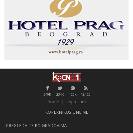
340K
234K
123K
12,123
Home
|
Impresum
KOPERNIKUS ONLINE
PREGLEDAJTE PO GRADOVIMA