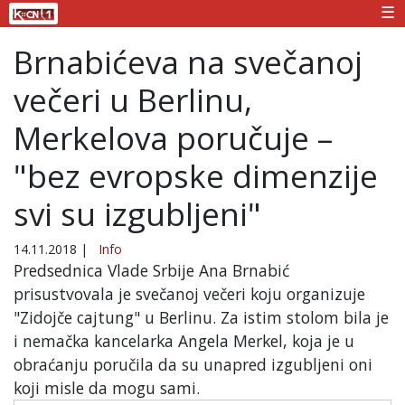
☰
Brnabićeva na svečanoj
večeri u Berlinu,
Merkelova poručuje –
"bez evropske dimenzije
svi su izgubljeni"
14.11.2018
|
Info
Predsednica Vlade Srbije Ana Brnabić
prisustvovala je svečanoj večeri koju organizuje
"Zidojče cajtung" u Berlinu. Za istim stolom bila je
i nemačka kancelarka Angela Merkel, koja je u
obraćanju poručila da su unapred izgubljeni oni
koji misle da mogu sami.