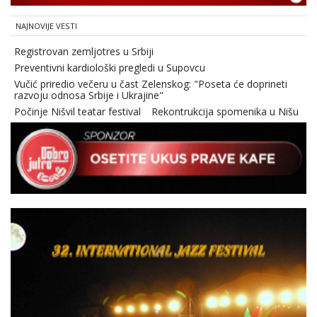
NAJNOVIJE VESTI
Registrovan zemljotres u Srbiji
Preventivni kardiološki pregledi u Supovcu
Vučić priredio večeru u čast Zelenskog: "Poseta će doprineti
razvoju odnosa Srbije i Ukrajine"
Počinje Nišvil teatar festival
Rekontrukcija spomenika u Nišu