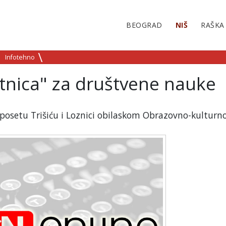
BEOGRAD
NIŠ
RAŠKA
Infotehno
etnica" za društvene nauke
 posetu Trišiću i Loznici obilaskom Obrazovno-kulturn