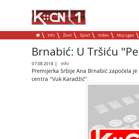
Info
Život
Sport
Video
Moj ugao
Brnabić: U Tršiću "P
07.08.2018
|
Info
Premijerka Srbije Ana Brnabić započela je
centra ''Vuk Karadžić''.