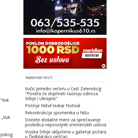
NAJNOVIJE VESTI
Vučić priredio večeru u čast Zelenskog:
"Poseta će doprineti razvoju odnosa
Srbije i Ukrajine"
 "Vuk
Počinje Nišvil teatar festival
Rekontrukcija spomenika u Nišu
p „Vuk
Donete dodatne mere za sprečavanje
posledica nepovoljnih vremenskih uslova
Vojska Srbije uključena u gašenje požara
srpskog
u Deliblatskoj peščari