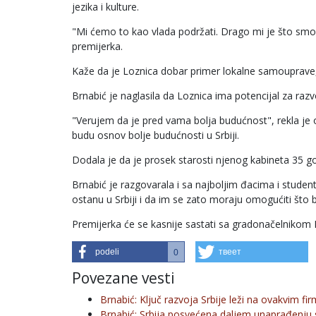
jezika i kulture.
"Mi ćemo to kao vlada podržati. Drago mi je što smo n
premijerka.
Kaže da je Loznica dobar primer lokalne samouprave, k
Brnabić je naglasila da Loznica ima potencijal za razv
"Verujem da je pred vama bolja budućnost", rekla je 
budu osnov bolje budućnosti u Srbiji.
Dodala je da je prosek starosti njenog kabineta 35 g
Brnabić je razgovarala i sa najboljim đacima i studen
ostanu u Srbiji i da im se zato moraju omogućiti što bol
Premijerka će se kasnije sastati sa gradonačelnikom Lo
podeli
твеет
0
Povezane vesti
Brnabić: Ključ razvoja Srbije leži na ovakvim f
Brnabić: Srbija posvećena daljem unaprađenju 