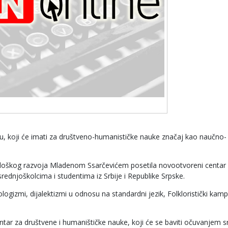
iću, koji će imati za društveno-humanističke nauke značaj kao naučno-
ološkog razvoja Mladenom Ssarčevićem posetila novootvoreni centar
rednjoškolcima i studentima iz Srbije i Republike Srpske.
ologizmi, dijalektizmi u odnosu na standardni jezik, Folkloristički kam
 centar za društvene i humaništičke nauke, koji će se baviti očuvanjem 