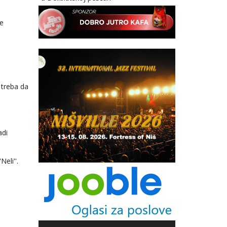
je
 treba da
adi
eli''.