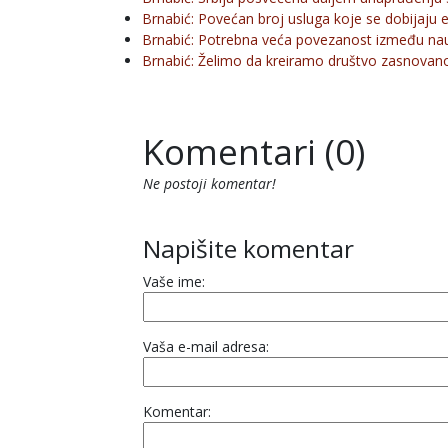
Brnabić: Povećan broj usluga koje se dobijaju e
Brnabić: Potrebna veća povezanost između nau
Brnabić: Želimo da kreiramo društvo zasnovan
Komentari (0)
Ne postoji komentar!
Napišite komentar
Vaše ime:
Vaša e-mail adresa:
Komentar: