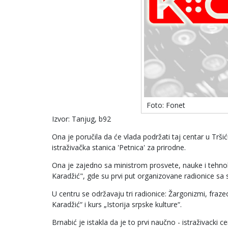
Foto: Fonet
Izvor: Tanjug, b92
Ona je poručila da će vlada podržati taj centar u Trš
istraživačka stanica 'Petnica' za prirodne.
Ona je zajedno sa ministrom prosvete, nauke i tehn
Karadžić", gde su prvi put organizovane radionice sa s
U centru se održavaju tri radionice: Žargonizmi, fraze
Karadžić“ i kurs „Istorija srpske kulture“.
Brnabić je istakla da je to prvi naučno - istraživacki