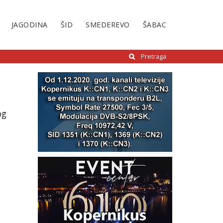
JAGODINA
ŠID
SMEDEREVO
ŠABAC
Pretraga
og