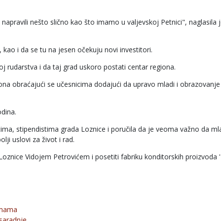
apravili nešto slično kao što imamo u valjevskoj Petnici", naglasila 
ao i da se tu na jesen očekuju novi investitori.
oj rudarstva i da taj grad uskoro postati centar regiona.
ona obraćajući se učesnicima dodajući da upravo mladi i obrazovanje
odina.
tima, stipendistima grada Loznice i poručila da je veoma važno da ml
ji uslovi za život i rad.
znice Vidojem Petrovićem i posetiti fabriku konditorskih proizvoda ''N
irmama
saradnje