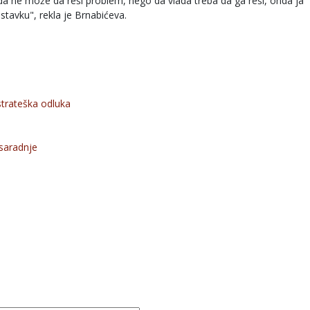
da ne može da reši problem, nego da vlada treba da ga reši, onda ja
avku", rekla je Brnabićeva.
trateška odluka
saradnje