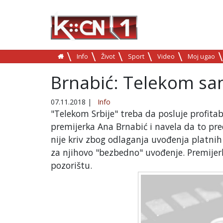
Info
Život
Sport
Video
Moj ugao
Brnabić: Telekom sa
07.11.2018
|
Info
"Telekom Srbije" treba da posluje profitab
premijerka Ana Brnabić i navela da to pre
nije kriv zbog odlaganja uvođenja platnih
za njihovo "bezbedno" uvođenje. Premijer
pozorištu.