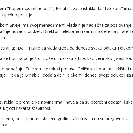
era "Kopernikus tehnolodži", Brnabićeva je istakla da "Telekom" ima 
 uspešno posluje.
kom Srbije ima svoj menadžment. Vlada nije nadležna za poslovanje
aćuje novac u budžet. Direktor Telekoma nisam i možete da pitate 
eva.
 uzvratila: "Da li mislite da vlada treba da donese svaku odluku Teleko
a se bori najbolje što može u interesu Srbije, kao većinskog vlasnika.
o ponašaju. Telekom se tako i ponaša. Odlično se bore na tržištu i
ije", rekla je Brnabić i dodala da "Telekom" donosi svoje odluke i za 
, rekla je premijerka novinarima i navela da su potrebni dodatni fiska
ugrozi fiskalna stabilnost.
avljeno, od 1. januara sledeće godine, ali i navela da su pregovori sa
vala.