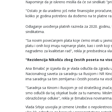
Napominje da je iskreno mislila da će svi sindikati "pri
"Ostalo je da uradimo još neke finansijske proračune, 
koliko je godina potrebno da dođemo na te platne raz
Odlaganje uvođenja platnih razreda za 2020. godinu, k
sindikatima.
"Sa novim povećanjem plata koje ćemo imati u javno
platu i onih koji imaju najmanje plate, kao i onih koji
nagradimo za kvalitetan rad", rekla je predsednica vla
"Rezidencija Nikoliću zbog čestih poseta na vi
Ana Brnabić je izjavila da je vlada odlučila da zgradu
Nacionalnog saveta za saradnju sa Rusijom i NR Kinom
ima saradnja sa tim zemljama i čestih poseta na vis
"Saradnja sa Kinom i Rusijom je od strateškog značaja
smo odlučili da taj objekat bude za tu namenu. Mislim
obrazloženje odluke", rekla je Brnabićeva novinarima
Vlada Srbije usvojila je izmene Uredbe o nepokretnos