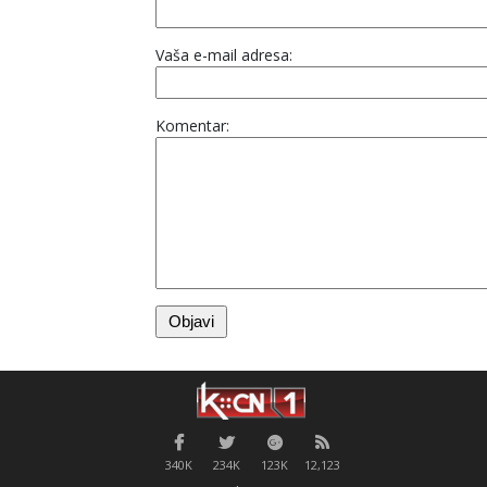
Vaša e-mail adresa:
Komentar:
340K
234K
123K
12,123