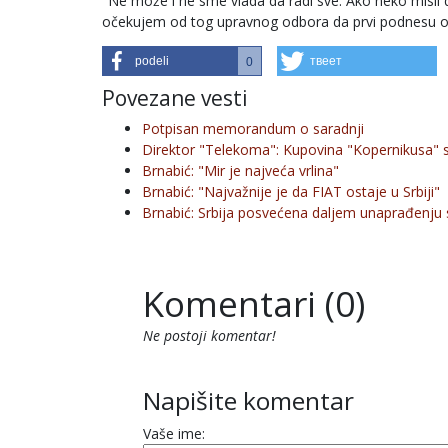
"Ne može i ne sme vlada da radi sve. Ako neko misli 
očekujem od tog upravnog odbora da prvi podnesu ost
podeli
твеет
0
Povezane vesti
Potpisan memorandum o saradnji
Direktor "Telekoma": Kupovina "Kopernikusa" s
Brnabić: "Mir je najveća vrlina"
Brnabić: "Najvažnije je da FIAT ostaje u Srbiji"
Brnabić: Srbija posvećena daljem unaprađenju 
Komentari (0)
Ne postoji komentar!
Napišite komentar
Vaše ime: