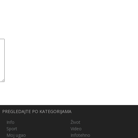
PREGLEDAJTE PO KATEGORIJAMA
Info
Život
Sport
Video
Moj ugao
Infotehno