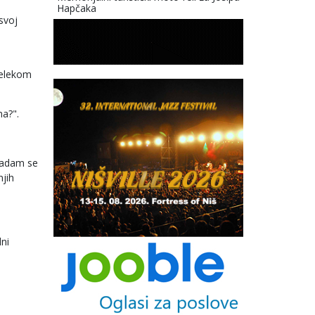
Hapčaka
svoj
Telekom
ma?".
 nadam se
njih
lni