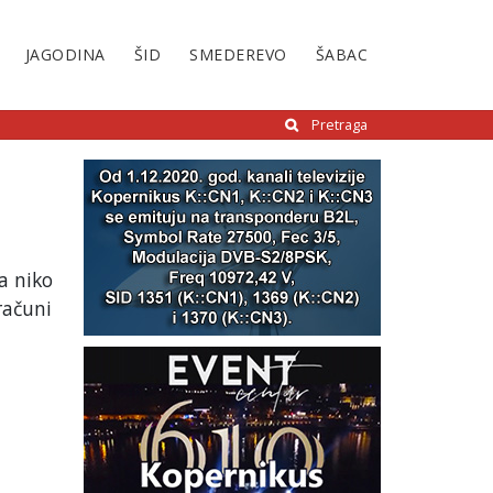
JAGODINA
ŠID
SMEDEREVO
ŠABAC
Pretraga
a niko
računi