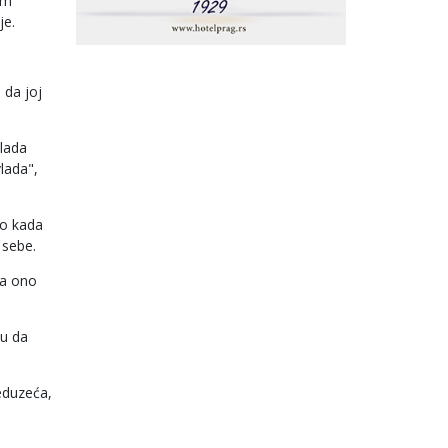
om
je.
 da joj
vlada
lada",
vo kada
 sebe.
za ono
ju da
reduzeća,