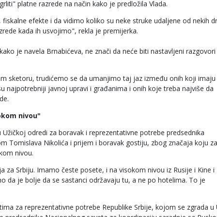
grliti" platne razrede na način kako je predložila Vlada.
fiskalne efekte i da vidimo koliko su neke struke udaljene od nekih dr
rede kada ih usvojimo", rekla je premijerka.
ako je navela Brnabićeva, ne znači da neće biti nastavljeni razgovori
m sketoru, trudićemo se da umanjimo taj jaz između onih koji imaju
 su najpotrebniji javnoj upravi i građanima i onih koje treba najviše da
de.
sokom nivou"
 u Užičkoj odredi za boravak i reprezentativne potrebe predsednika
 Tomislava Nikolića i prijem i boravak gostiju, zbog značaja koju za
okom nivou.
 za Srbiju. Imamo česte posete, i na visokom nivou iz Rusije i Kine i
o da je bolje da se sastanci održavaju tu, a ne po hotelima. To je
.
tima za reprezentativne potrebe Republike Srbije, kojom se zgrada u 