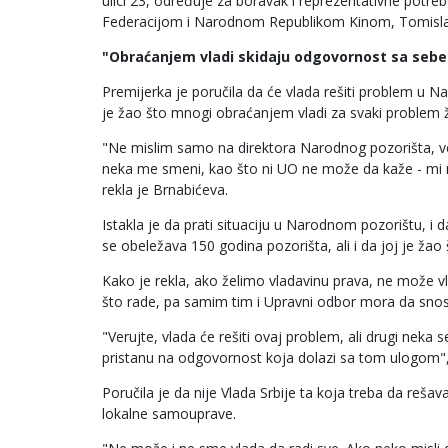
ulici 23, određuje za boravak i reprezentativne pot
Federacijom i Narodnom Republikom Kinom, Tomislava Ni
"Obraćanjem vladi skidaju odgovornost sa sebe
Premijerka je poručila da će vlada rešiti problem u 
je žao što mnogi obraćanjem vladi za svaki problem 
"Ne mislim samo na direktora Narodnog pozorišta, ve
neka me smeni, kao što ni UO ne može da kaže - mi n
rekla je Brnabićeva.
Istakla je da prati situaciju u Narodnom pozorištu, i 
se obeležava 150 godina pozorišta, ali i da joj je žao
Kako je rekla, ako želimo vladavinu prava, ne može 
što rade, pa samim tim i Upravni odbor mora da snos
"Verujte, vlada će rešiti ovaj problem, ali drugi nek
pristanu na odgovornost koja dolazi sa tom ulogom", 
Poručila je da nije Vlada Srbije ta koja treba da reša
lokalne samouprave.