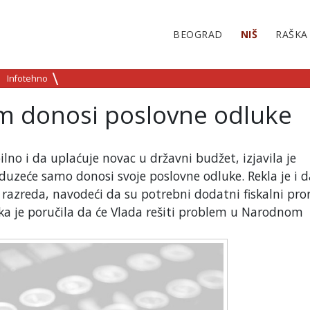
BEOGRAD
NIŠ
RAŠKA
Infotehno
m donosi poslovne odluke
ilno i da uplaćuje novac u državni budžet, izjavila je
duzeće samo donosi svoje poslovne odluke. Rekla je i d
 razreda, navodeći da su potrebni dodatni fiskalni pro
ka je poručila da će Vlada rešiti problem u Narodnom