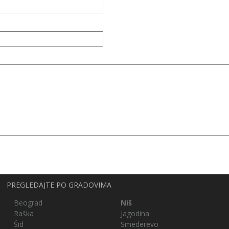
PREGLEDAJTE PO GRADOVIMA
Beograd
Niš
Raška
Jagodina
Šid
Smederevo