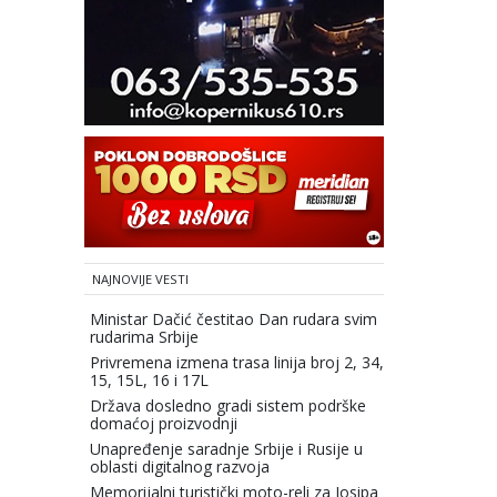
NAJNOVIJE VESTI
Ministar Dačić čestitao Dan rudara svim
rudarima Srbije
Privremena izmena trasa linija broj 2, 34,
15, 15L, 16 i 17L
Država dosledno gradi sistem podrške
domaćoj proizvodnji
Unapređenje saradnje Srbije i Rusije u
oblasti digitalnog razvoja
Memorijalni turistički moto-reli za Josipa