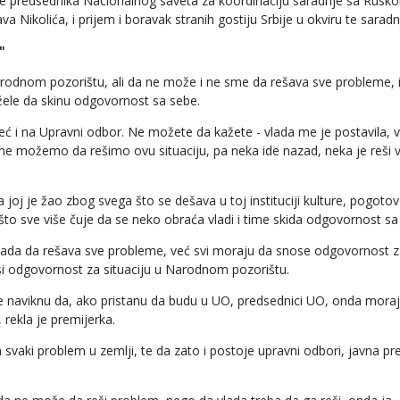
rebe predsednika Nacionalnog saveta za koordinaciju saradnje sa Rusk
kolića, i prijem i boravak stranih gostiju Srbije u okviru te saradn
"
Narodnom pozorištu, ali da ne može i ne sme da rešava sve probleme, i
žele da skinu odgovornost sa sebe.
ć i na Upravni odbor. Ne možete da kažete - vlada me je postavila, 
e možemo da rešimo ovu situaciju, pa neka ide nazad, neka je reši v
da joj je žao zbog svega što se dešava u toj instituciji kulture, pogoto
 što sve više čuje da se neko obraća vladi i time skida odgovornost sa
vlada da rešava sve probleme, već svi moraju da snose odgovornost 
i odgovornost za situaciju u Narodnom pozorištu.
a se naviknu da, ako pristanu da budu u UO, predsednici UO, onda mora
rekla je premijerka.
va svaki problem u zemlji, te da zato i postoje upravni odbori, javna p