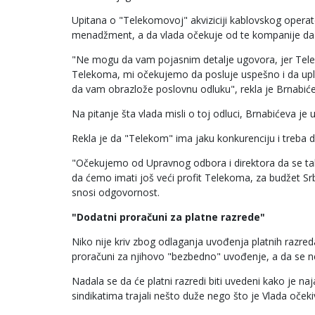
Upitana o "Telekomovoj" akviziciji kablovskog operat
menadžment, a da vlada očekuje od te kompanije da
"Ne mogu da vam pojasnim detalje ugovora, jer Tele
Telekoma, mi očekujemo da posluje uspešno i da upl
da vam obrazlože poslovnu odluku", rekla je Brnabić
Na pitanje šta vlada misli o toj odluci, Brnabićeva je
Rekla je da "Telekom" ima jaku konkurenciju i treba d
"Očekujemo od Upravnog odbora i direktora da se tak
da ćemo imati još veći profit Telekoma, za budžet Srb
snosi odgovornost.
"Dodatni proračuni za platne razrede"
Niko nije kriv zbog odlaganja uvođenja platnih razreda
proračuni za njihovo "bezbedno" uvođenje, a da se ne 
Nadala se da će platni razredi biti uvedeni kako je naj
sindikatima trajali nešto duže nego što je Vlada očeki