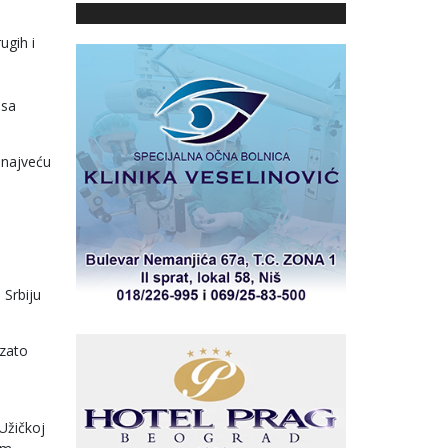
ugih i
 sa
 najveću
 Srbiju
 zato
Užičkoj