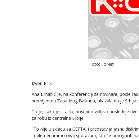
Foto: FoNet
Izvor: RTS
Ana Brnabić je, na konferenciji za novinare, posle r
premijerima Zapadnog Balkana, ukazala da je Srbija o
To je, kako je istakla, posebno vidljivo poslednje dv
za robu iz centralne Srbije.
"To nije u skladu sa CEFTA, i predstavlja jasnu diskr
implementiramo ovaj sporazum, što će omogućiti na