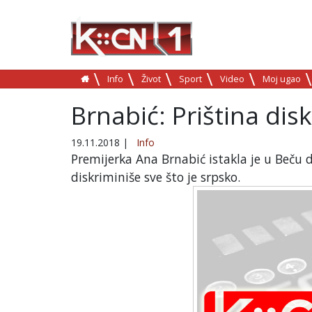
Info
Život
Sport
Video
Moj ugao
Brnabić: Priština dis
19.11.2018
|
Info
Premijerka Ana Brnabić istakla je u Beč
diskriminiše sve što je srpsko.