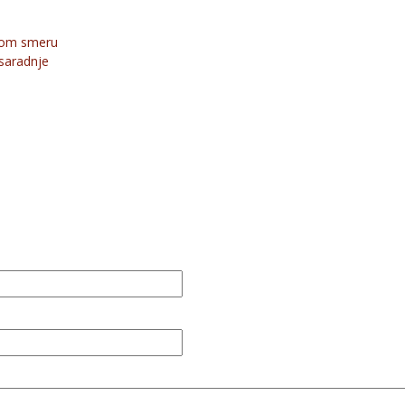
avom smeru
saradnje