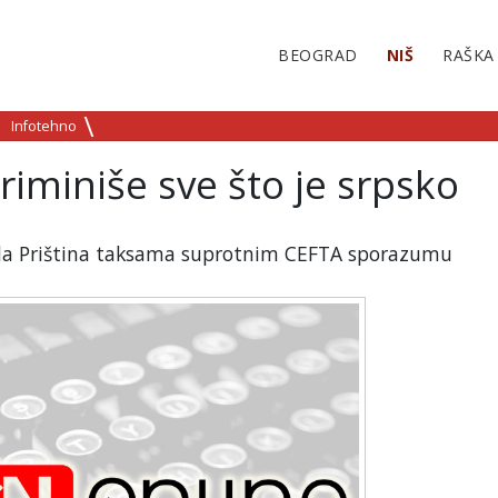
BEOGRAD
NIŠ
RAŠKA
Infotehno
kriminiše sve što je srpsko
u da Priština taksama suprotnim CEFTA sporazumu