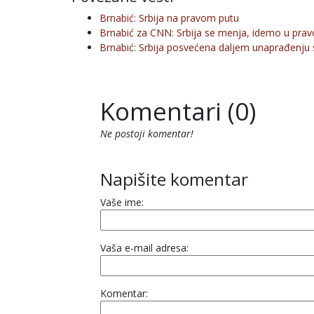
Brnabić: Srbija na pravom putu
Brnabić za CNN: Srbija se menja, idemo u pr
Brnabić: Srbija posvećena daljem unaprađenju 
Komentari (0)
Ne postoji komentar!
Napišite komentar
Vaše ime:
Vaša e-mail adresa:
Komentar: