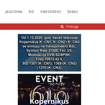
JAGODINA
ŠID
SMEDEREVO
ŠABAC
Pretraga