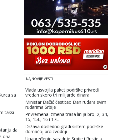
NAJNOVIJE VESTI
Vlada usvojila paket podrške privredi
Kurca sa
vredan skoro tri milijarde dinara
Ministar Dačić čestitao Dan rudara svim
rudarima Srbije
m taksi
Privremena izmena trasa linija broj 2, 34,
15, 15L, 16 i 17L
Država dosledno gradi sistem podrške
stanju da
domaćoj proizvodnji
e ona.
Unapređenje saradnje Srbije i Rusije u