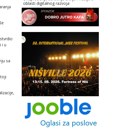
oblasti digitalnog razvoja
varanja
aše
stvrdio
 i u
nju sa
toji
izacije,