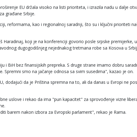
širenje EU držala visoko na listi prioriteta, i izrazila nadu u dalje ot
 za građane Srbije.
ji, reformama, kao i regionalnoj saradnji, što su i ključni prioriteti n
uš Haradinaj, koji je na konferenciji govorio posle srpske premijerke, u
 navodnog dugogodišnjeg nejednakog tretmana robe sa Kosova u Srbiji
ju i BiH bez finansijskih prepreka. S druge strane imamo dobru sarad
e. Spremni smo na jačanje odnosa sa svim susedima", kazao je on.
EU, dodajući da je Priština spremna na to, ali da danas u Evropi ne pos
bne uslove i rekao da ima "pun kapacitet" za sprovođenje vizne liberal
ne.
editi barem nakon izbora za Evropski parlament", rekao je Rama.