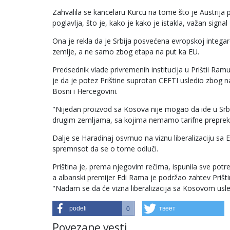
Zahvalila se kancelaru Kurcu na tome što je Austrija pro
poglavlja, što je, kako je kako je istakla, važan signal
Ona je rekla da je Srbija posvećena evropskoj integarci
zemlje, a ne samo zbog etapa na put ka EU.
Predsednik vlade privremenih institucija u Prištii Ram
je da je potez Prištine suprotan CEFTI usledio zbog
Bosni i Hercegovini.
"Nijedan proizvod sa Kosova nije mogao da ide u Srbi
drugim zemljama, sa kojima nemamo tarifne preprek
Dalje se Haradinaj osvrnuo na viznu liberalizaciju sa 
spremnsot da se o tome odluči.
Priština je, prema njegovim rečima, ispunila sve potre
a albanski premijer Edi Rama je podržao zahtev Prišti
"Nadam se da će vizna liberalizacija sa Kosovom usl
podeli
твеет
0
Povezane vesti