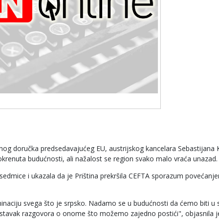
adnog doručka predsedavajućeg EU, austrijskog kancelara Sebastijana 
krenuta budućnosti, ali nažalost se region svako malo vraća unazad.
e sedmice i ukazala da je Priština prekršila CEFTA sporazum povećanje
iminaciju svega što je srpsko. Nadamo se u budućnosti da ćemo biti u 
stavak razgovora o onome što možemo zajedno postići", objasnila j