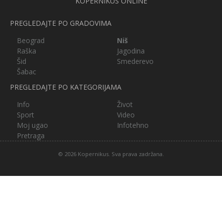
KOPERNIKUS ONLINE
PREGLEDAJTE PO GRADOVIMA
Beograd
Niš
Raška
Jagodina
Šid
Smederevo
Šabac
PREGLEDAJTE PO KATEGORIJAMA
Info
Život
Sport
Video
Moj ugao
Infotehno
Pretraga
© 2026 Kopernikus. Sva prava zadržana.