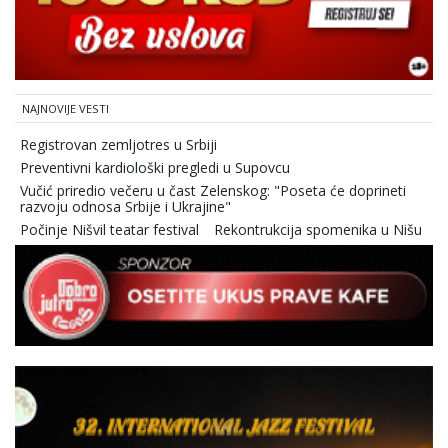
NAJNOVIJE VESTI
Registrovan zemljotres u Srbiji
Preventivni kardiološki pregledi u Supovcu
Vučić priredio večeru u čast Zelenskog: "Poseta će doprineti
razvoju odnosa Srbije i Ukrajine"
Počinje Nišvil teatar festival
Rekontrukcija spomenika u Nišu