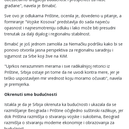
građane", navela je Brnabić.
Sve ovo je odlukama Prištine, ocenila je, dovedeno u pitanje, a
formiranje "Vojske Kosova" predstavlja do sada najveću
opasnost i najnesmotreniju odluku i lako može biti presudni
trenutak za dalji dijalog i regionalnu stabilnost.
Brnabić je još jednom zamolila za Nemačku podršku kako bi se
ponovo otvorila jasna perspektiva za regionalnu saradnju i
sigurnost za Srbe koji žive na KiM.
"Uprkos nerazumnim merama i sve radikalnijoj retorici iz
Prištine, Srbija ostaje pri tome da ne uvodi kontra mere, jer je
teško uspostavljen mir vrednost koju moramo očuvati", navela
je premijerka.
Okrenuti smo budućnosti
Istakla je da je Srbija okrenuta ka budućnosti i ukazala da se
razmišljanje Beograda i Prištine očigledno suštinski razlikuje, jer
dok Priština razmišlja o stvaranju vojske i sukobima, Beograd
razmišlja o stvaranju moderne ekonomije i obrazovanja za
budućnost.