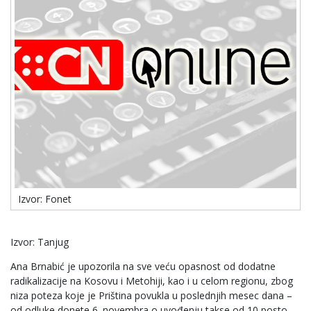
Izvor: Fonet
Izvor: Tanjug
Ana Brnabić je upozorila na sve veću opasnost od dodatne
radikalizacije na Kosovu i Metohiji, kao i u celom regionu, zbog
niza poteza koje je Priština povukla u poslednjih mesec dana –
od odluke donete 6. novembra o uvođenju takse od 10 posto