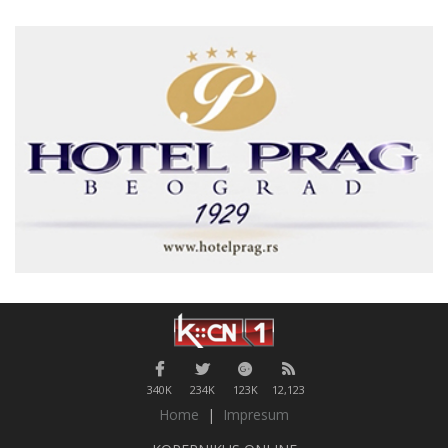
340K
234K
123K
12,123
Home
|
Impresum