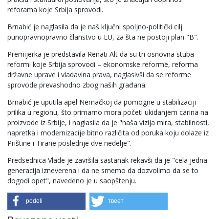
reforama koje Srbija sprovodi.
Brnabić je naglasila da je naš ključni spoljno-politički cilj
punopravnopravno članstvo u EU, za šta ne postoji plan "B".
Premijerka je predstavila Renati Alt da su tri osnovna stuba
reformi koje Srbija sprovodi – ekonomske reforme, reforma
državne uprave i vladavina prava, naglasivši da se reforme
sprovode prevashodno zbog naših građana.
Brnabić je uputila apel Nemačkoj da pomogne u stabilizaciji
prilika u regionu, što primarno mora početi ukidanjem carina na
proizvode iz Srbije, i naglasila da je "naša vizija mira, stabilnosti,
napretka i modernizacije bitno različita od poruka koju dolaze iz
Prištine i Tirane poslednje dve nedelje".
Predsednica Vlade je završila sastanak rekavši da je "cela jedna
generacija izneverena i da ne smemo da dozvolimo da se to
dogodi opet", navedeno je u saopštenju.
podeli
твеет