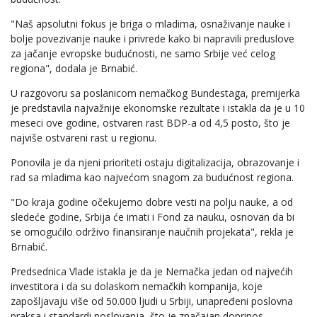
"Naš apsolutni fokus je briga o mladima, osnaživanje nauke i
bolje povezivanje nauke i privrede kako bi napravili preduslove
za jačanje evropske budućnosti, ne samo Srbije već celog
regiona", dodala je Brnabić.
U razgovoru sa poslanicom nemačkog Bundestaga, premijerka
je predstavila najvažnije ekonomske rezultate i istakla da je u 10
meseci ove godine, ostvaren rast BDP-a od 4,5 posto, što je
najviše ostvareni rast u regionu.
Ponovila je da njeni prioriteti ostaju digitalizacija, obrazovanje i
rad sa mladima kao najvećom snagom za budućnost regiona.
"Do kraja godine očekujemo dobre vesti na polju nauke, a od
sledeće godine, Srbija će imati i Fond za nauku, osnovan da bi
se omogućilo održivo finansiranje naučnih projekata", rekla je
Brnabić.
Predsednica Vlade istakla je da je Nemačka jedan od najvećih
investitora i da su dolaskom nemačkih kompanija, koje
zapošljavaju više od 50.000 ljudi u Srbiji, unapređeni poslovna
praksa i standardi poslovanja, što je značajan doprinos