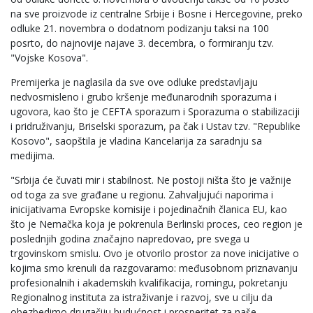
na sve proizvode iz centralne Srbije i Bosne i Hercegovine, preko
odluke 21. novembra o dodatnom podizanju taksi na 100
posrto, do najnovije najave 3. decembra, o formiranju tzv.
"Vojske Kosova".
Premijerka je naglasila da sve ove odluke predstavljaju
nedvosmisleno i grubo kršenje međunarodnih sporazuma i
ugovora, kao što je CEFTA sporazum i Sporazuma o stabilizaciji
i pridruživanju, Briselski sporazum, pa čak i Ustav tzv. "Republike
Kosovo", saopštila je vladina Kancelarija za saradnju sa
medijima.
"Srbija će čuvati mir i stabilnost. Ne postoji ništa što je važnije
od toga za sve građane u regionu. Zahvaljujući naporima i
inicijativama Evropske komisije i pojedinačnih članica EU, kao
što je Nemačka koja je pokrenula Berlinski proces, ceo region je
poslednjih godina značajno napredovao, pre svega u
trgovinskom smislu. Ovo je otvorilo prostor za nove inicijative o
kojima smo krenuli da razgovaramo: međusobnom priznavanju
profesionalnih i akademskih kvalifikacija, romingu, pokretanju
Regionalnog instituta za istraživanje i razvoj, sve u cilju da
obezbedimo drugačiju budućnost i prosperitet za naše