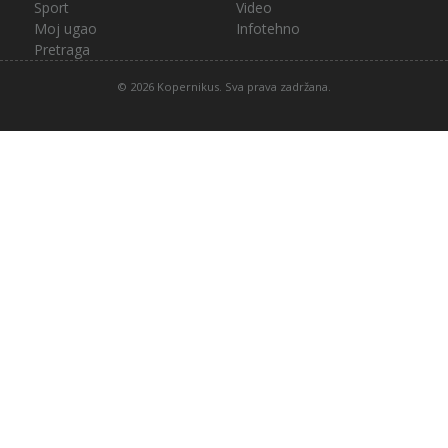
Sport
Video
Moj ugao
Infotehno
Pretraga
© 2026 Kopernikus. Sva prava zadržana.