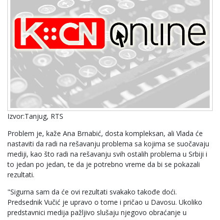
Izvor:Tanjug, RTS
Problem je, kaže Ana Brnabić, dosta kompleksan, ali Vlada će
nastaviti da radi na rešavanju problema sa kojima se suočavaju
mediji, kao što radi na rešavanju svih ostalih problema u Srbiji i
to jedan po jedan, te da je potrebno vreme da bi se pokazali
rezultati.
"Sigurna sam da će ovi rezultati svakako takođe doći.
Predsednik Vučić je upravo o tome i pričao u Davosu. Ukoliko
predstavnici medija pažljivo slušaju njegovo obraćanje u