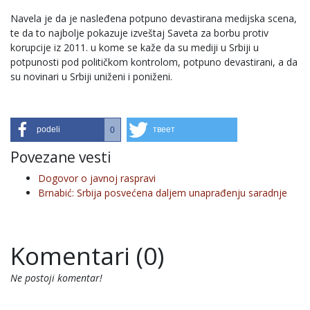
Navela je da je nasleđena potpuno devastirana medijska scena,
te da to najbolje pokazuje izveštaj Saveta za borbu protiv
korupcije iz 2011. u kome se kaže da su mediji u Srbiji u
potpunosti pod političkom kontrolom, potpuno devastirani, a da
su novinari u Srbiji uniženi i poniženi.
podeli
твеет
0
Povezane vesti
Dogovor o javnoj raspravi
Brnabić: Srbija posvećena daljem unaprađenju saradnje
Komentari (0)
Ne postoji komentar!