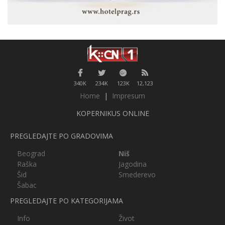
340K
234K
123K
12,123
Home
|
Impresum
KOPERNIKUS ONLINE
PREGLEDAJTE PO GRADOVIMA
Beograd
Niš
Raška
Jagodina
Šid
Smederevo
Šabac
PREGLEDAJTE PO KATEGORIJAMA
Info
Život