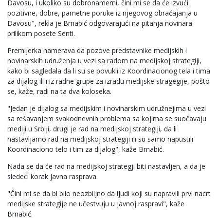
Davosu, i ukoliko su dobronamerni, čini mi se da će izvući
pozitivne, dobre, pametne poruke iz njegovog obraćajanja u
Davosu", rekla je Brnabić odgovarajući na pitanja novinara
prilikom posete Senti.
Premijerka namerava da pozove predstavnike medijskih i
novinarskih udruženja u vezi sa radom na medijskoj strategiji,
kako bi sagledala da li su se povukli iz Koordinacionog tela i tima
za dijalog ili i iz radne grupe za izradu medijske stragegije, pošto
se, kaže, radi na ta dva koloseka.
"Jedan je dijalog sa medijskim i novinarskim udružnejima u vezi
sa rešavanjem svakodnevnih problema sa kojima se suočavaju
mediji u Srbiji, drugi je rad na medijskoj strategiji, da li
nastavljamo rad na medijskoj strategiji ili su samo napustili
Koordinaciono telo i tim za dijalog", kaže Brnabić.
Nada se da će rad na medijskoj strategji biti nastavljen, a da je
sledeći korak javna rasprava.
"Čini mi se da bi bilo neozbiljno da ljudi koji su napravili prvi nacrt
medijske strategije ne učestvuju u javnoj raspravi", kaže
Brnabić.