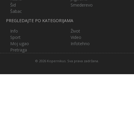
Šid
Smederevo
Šabac
PREGLEDAJTE PO KATEGORIJAMA
Info
Život
Sport
Video
Moj ugao
Infotehno
Pretraga
© 2026 Kopernikus. Sva prava zadržana.