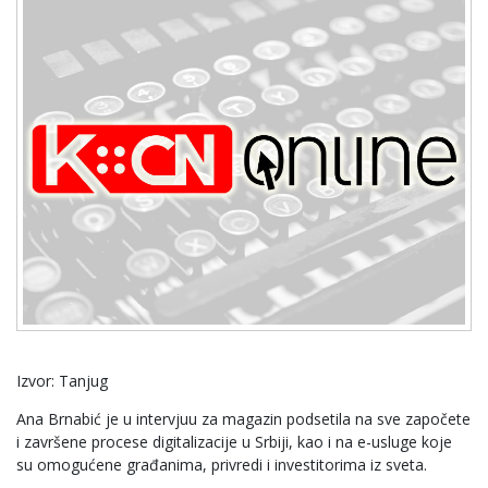
Izvor: Tanjug
Ana Brnabić je u intervjuu za magazin podsetila na sve započete
i završene procese digitalizacije u Srbiji, kao i na e-usluge koje
su omogućene građanima, privredi i investitorima iz sveta.