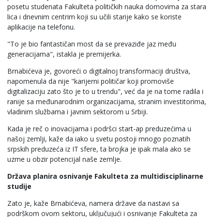
posetu studenata Fakulteta političkih nauka domovima za stara
lica i dnevnim centrim koji su učili starije kako se koriste
aplikacije na telefonu.
"To je bio fantastičan most da se prevaziđe jaz među
generacijama", istakla je premijerka.
Brnabićeva je, govoreći o digitalnoj transformaciji društva,
napomenula da nije "karijerni političar koji promoviše
digitalizaciju zato što je to u trendu", već da je na tome radila i
ranije sa međunarodnim organizacijama, stranim investitorima,
vladinim službama i javnim sektorom u Srbiji.
Kada je reč o inovacijama i podršci start-ap preduzećima u
našoj zemlji, kaže da iako u svetu postoji mnogo poznatih
srpskih preduzeća iz IT sfere, ta brojka je ipak mala ako se
uzme u obzir potencijal naše zemlje.
Država planira osnivanje Fakulteta za multidisciplinarne
studije
Zato je, kaže Brnabićeva, namera države da nastavi sa
podrškom ovom sektoru, uključujući i osnivanje Fakulteta za