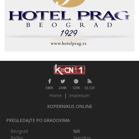
340K
234K
123K
12,123
Home
|
Impresum
KOPERNIKUS ONLINE
PREGLEDAJTE PO GRADOVIMA
Beograd
Niš
Raška
Jagodina