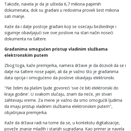
Takođe, navela je da je ušteda 6,7 miliona papirnih
dokumenata, dok su građani u redovima proveli šest miliona
sati manje.
Kaže da i dalje postoje građani koji se osećaju bezbednije i
sigurnije obavljajući sve ove poslove na stari način noseći
dokumenta na šaltere.
Građanima omogućen pristup vladinim službama
elektronskim putem
Zbog toga, kaže premijerka, namera države je da dozvoli da se i
dalje na šaltere nose papiri, ali da je važno što je građanima
data opcija i omogućeno da poslove obavljaju elektronski.
"Ne želim da plašim ljude govoreći 'sve će biti elektronski do
kraja godine'. U svakom slučaju, znam da neće, jer stvari
zahtevaju vreme. Za mene je važno da smo omogućili ljudima
da imaju pristup vladinim službama elektronskim putem",
objašnjava premijerka.
Kaže da država radi na tome da se, u kontekstu digitalizacije,
poveže znanje mlađih i starijih sugrađana. Kao primer je navela