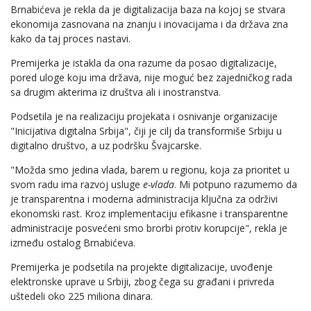
Brnabićeva je rekla da je digitalizacija baza na kojoj se stvara
ekonomija zasnovana na znanju i inovacijama i da država zna
kako da taj proces nastavi.
Premijerka je istakla da ona razume da posao digitalizacije,
pored uloge koju ima država, nije moguć bez zajedničkog rada
sa drugim akterima iz društva ali i inostranstva.
Podsetila je na realizaciju projekata i osnivanje organizacije
"Inicijativa digitalna Srbija", čiji je cilj da transformiše Srbiju u
digitalno društvo, a uz podršku Švajcarske.
"Možda smo jedina vlada, barem u regionu, koja za prioritet u
svom radu ima razvoj usluge
e-vlada
. Mi potpuno razumemo da
je transparentna i moderna administracija ključna za održivi
ekonomski rast. Kroz implementaciju efikasne i transparentne
administracije posvećeni smo brorbi protiv korupcije", rekla je
između ostalog Brnabićeva.
Premijerka je podsetila na projekte digitalizacije, uvođenje
elektronske uprave u Srbiji, zbog čega su građani i privreda
uštedeli oko 225 miliona dinara.