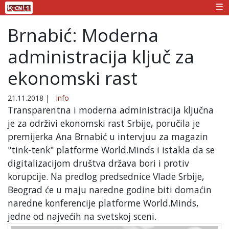
☰
Brnabić: Moderna
administracija ključ za
ekonomski rast
21.11.2018
|
Info
Transparentna i moderna administracija ključna
je za održivi ekonomski rast Srbije, poručila je
premijerka Ana Brnabić u intervjuu za magazin
"tink-tenk" platforme World.Minds i istakla da se
digitalizacijom društva država bori i protiv
korupcije. Na predlog predsednice Vlade Srbije,
Beograd će u maju naredne godine biti domaćin
naredne konferencije platforme World.Minds,
jedne od najvećih na svetskoj sceni.