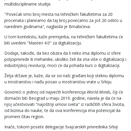
multidisciplinarne studije.
"Povećali smo broj mesta na tehničkim fakultetima za 20
procenata i planiramo da taj broj povećamo za još 20 odsto u
narednim godinama", naglasila je Brnabićeva.
U tom kontekstu, kaže premijerka, na tehničkim fakultetima će
biti uvedeni "Masteri 4.0" za digitalizaciju.
Dodaje, takođe, da bez obzira da li neko ima diplomu iz sfere
poljoprivrede ili mehanike, ukoliko želi da zna više o digitalizaciji i
industrijskoj revoluciji, moći će da pohađa kurs o digitalizaciji.
Želja države je, kaže, da se svi naši građani koji steknu diplomu
u inostranstvu i nađu posao u inostranstvu vrate u Srbiju.
Govoreći o jednoj od najvećih konferencija
World.Minds
, čiji će
domaćin biti Beograd u maju 2019. godine, navela je da će na
njoj učestvovati "najoštriji umovi sveta" iz različitih sfera života,
od biznisa do nauke, te da ova konferencija ima potencijal da
promeni čitav region.
Inače, tokom posete delegacije švajcarskih privrednika Srbiji