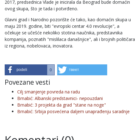
2017, predsednica Vlade je inicirala da Beograd bude domaćin
ovog skupa, što je tada i potvrđeno.
Glavni grad i Narodno pozorište će tako, kao domaćin skupa u
maju 2019. godine, biti "evropski centar 4.0 revolucije", a
očekuje se učešće nekoliko stotina naučnika, predstavnika
kompanija, poznatih "mislilaca današnjice", ali i brojnih političara
iz regiona, nobelovaca, inovatora.
podeli
твеет
0
Povezane vesti
Cilj smanjenje povreda na radu
Brnabić: Albanski predstavnici- nepouzdani
Brnabić: 3 projekta da grad "stane na noge"
Brnabić: Srbija posvećena daljem unaprađenju saradnje
Komentari (0)