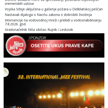
vremenskih uslova
Vojska Srbije uključena u gašenje požara u Deliblatskoj peščari
Nastavak dijaloga o Nacrtu zakona o dobrobiti životinja
Intervencije na vodovodnoj mreži i prekidi u vodosnabdevanju
7.8.2026. god.
Gradonačelnik Niša obišao Rujnik i Leskovik